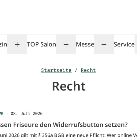
zin
TOP Salon
Messe
Service
Toggle Magazin submenu
Toggle TOP Salon subm
Toggle Me
Startseite
/
Recht
Recht
PR
·
08. Juli 2026
en Friseure den Widerrufsbutton setzen?
Juni 2026 gilt mit § 356a BGB eine neue Pflicht: Wer online 