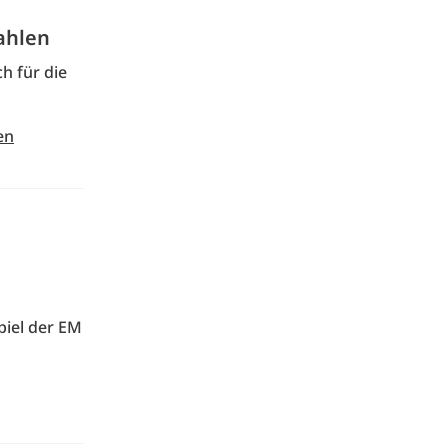
ahlen
h für die
en
piel der EM