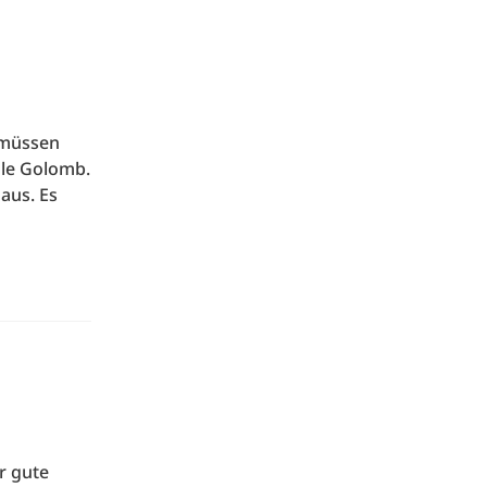
 müssen
ole Golomb.
aus. Es
r gute