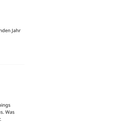
nden Jahr
bings
us. Was
.