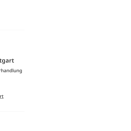
tgart
erhandlung
rt