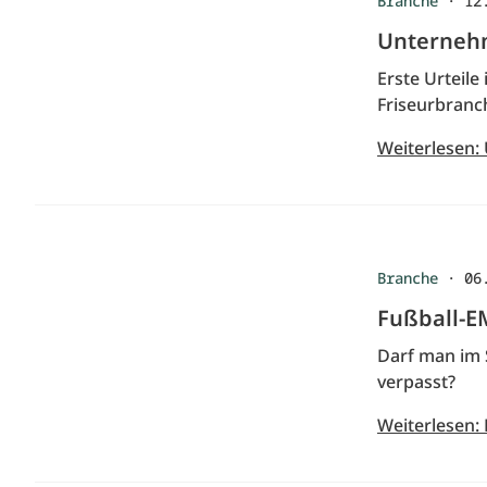
Branche
·
12
Unternehm
Erste Urteil
Friseurbranc
Weiterlesen:
Branche
·
06
Fußball-E
Darf man im 
verpasst?
Weiterlesen: 