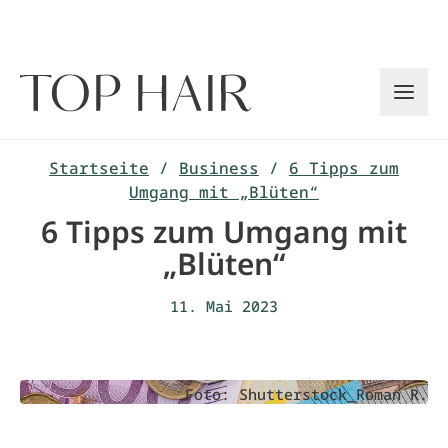
Zum
Inhalt
springen
Startseite
/
Business
/
6 Tipps zum
Umgang mit „Blüten“
6 Tipps zum Umgang mit
„Blüten“
11. Mai 2023
Foto: Shutterstock_Roman R.