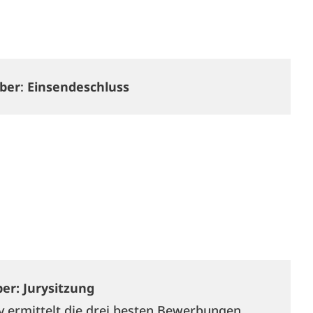
ber
:
Einsendeschluss
er: Jurysitzung
y ermittelt die drei besten Bewerbungen