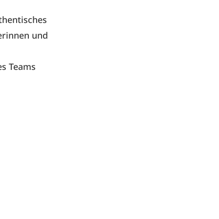
uthentisches
erinnen und
res Teams