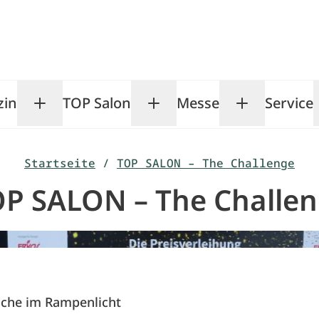
zin
TOP Salon
Messe
Service
Toggle Magazin submenu
Toggle TOP Salon subm
Toggle Me
Startseite
/
TOP SALON – The Challenge
P SALON – The Challe
nche im Rampenlicht