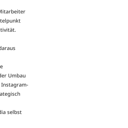
itarbeiter
ttelpunkt
ivität.
 daraus
ve
oder Umbau
r Instagram-
rategisch
ia selbst