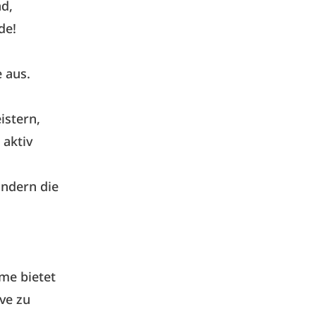
d,
de!
 aus.
istern,
 aktiv
ndern die
hme bietet
ve zu