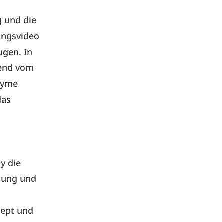
lg
und die
ungsvideo
ugen. In
ßend vom
nyme
das
y die
lung und
zept und