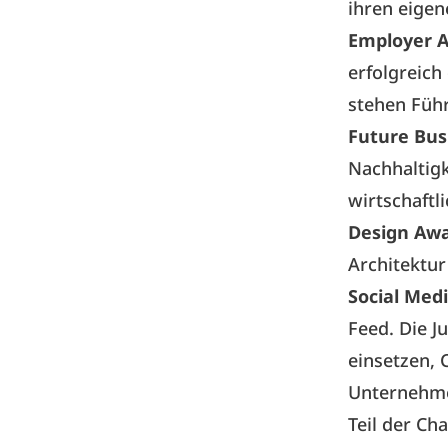
ihren eigen
Employer 
erfolgreich
stehen Führ
Future Bus
Nachhaltigk
wirtschaftl
Design Aw
Architektu
Social Med
Feed. Die J
einsetzen,
Unternehmen
Teil der Ch