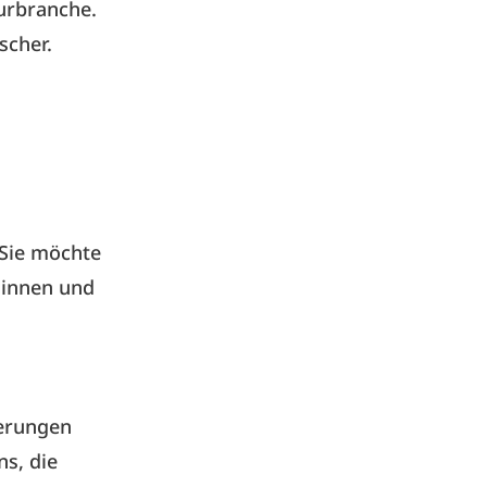
urbranche.
scher.
 Sie möchte
dinnen und
ierungen
s, die