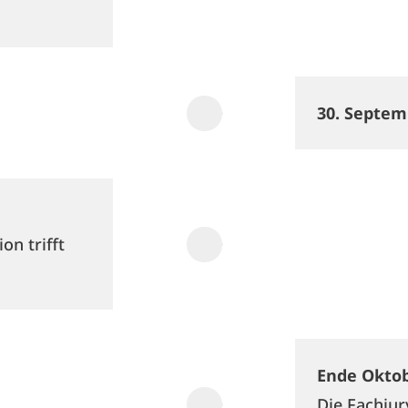
30.
Septem
n trifft
Ende Oktob
Die Fachjur