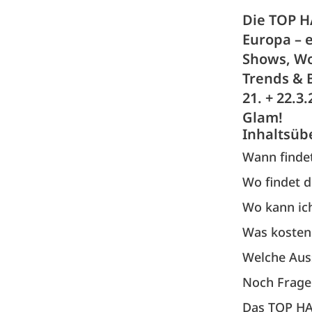
Die TOP H
Europa – 
Shows, Wo
Trends & 
21. + 22.3
Glam!
Inhaltsüb
Wann findet
Wo findet d
Wo kann ic
Was kosten
Welche Auss
Noch Frage
Das TOP H