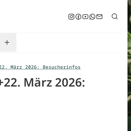
Suche
Instagram
Facebook
YouTube
WhatsApp
Newsletter
enu
sse submenu
Toggle Service submenu
22. März 2026: Besucherinfos
+22. März 2026: