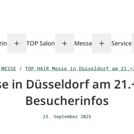
zin
TOP Salon
Messe
Service
Toggle Magazin submenu
Toggle TOP Salon subm
Toggle Me
 MESSE
/
TOP HAIR Messe in Düsseldorf am 21.+
 in Düsseldorf am 21.
Besucherinfos
23. September 2025