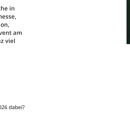
he in
messe,
ion,
Event am
z viel
026 dabei?