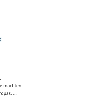
,
ve machten
ropas. …