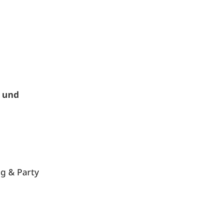
r und
ng &
Party