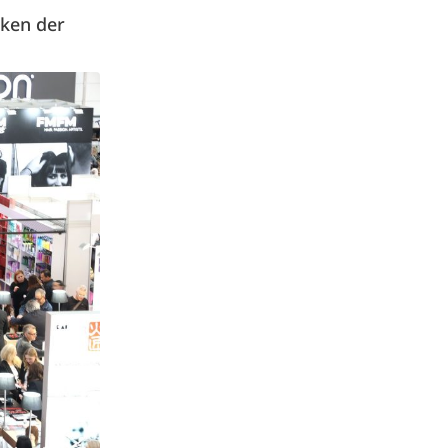
rken
der