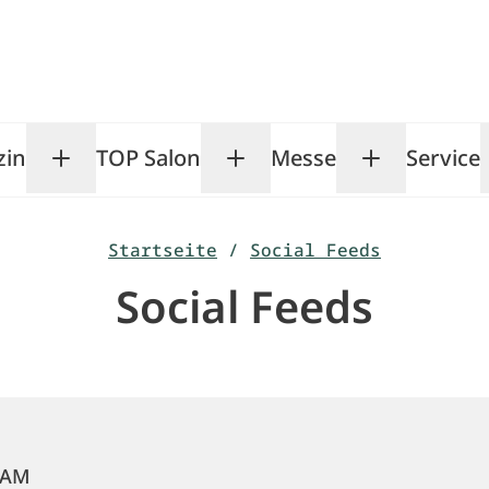
zin
TOP Salon
Messe
Service
Toggle Magazin submenu
Toggle TOP Salon subm
Toggle Me
Startseite
/
Social Feeds
Social Feeds
RAM