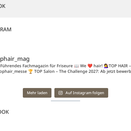
OK
GRAM
ophair_mag
 Führendes Fachmagazin für Friseure 📖 We ❤️ hair!
💇‍♀️TOP HAIR 
ophair_messe
🏆 TOP Salon – The Challenge 2027: Ab jetzt bewer
Mehr laden
Auf Instagram folgen
OOK