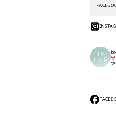
FACEBO
INSTA
t
✂️
@t
FACEB