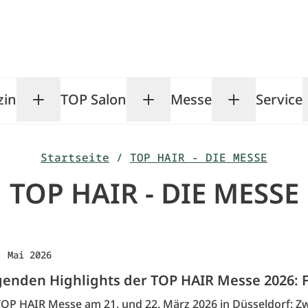
zin
TOP Salon
Messe
Service
Toggle Magazin submenu
Toggle TOP Salon subm
Toggle Me
Startseite
/
TOP HAIR - DIE MESSE
TOP HAIR - DIE MESSE
. Mai 2026
enden Highlights der TOP HAIR Messe 2026: F
TOP HAIR Messe am 21. und 22. März 2026 in Düsseldorf: Zw