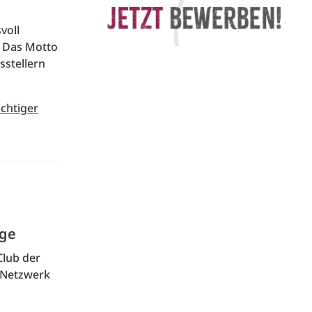
voll
. Das Motto
sstellern
ichtiger
age
Club der
n Netzwerk