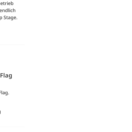
Betrieb
endlich
p Stage.
Flag
Flag.
g