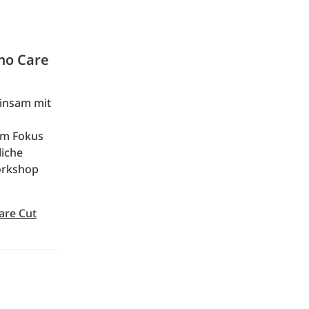
mo Care
einsam mit
 Im Fokus
liche
orkshop
are Cut