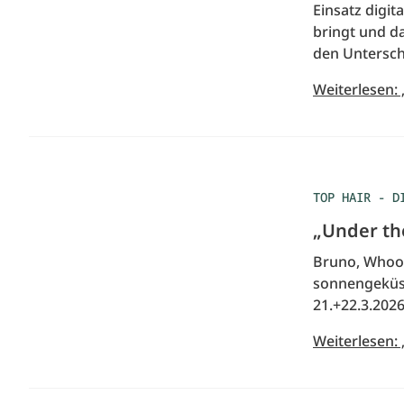
Einsatz digit
bringt und da
den Untersch
Weiterlesen:
TOP HAIR - D
„Under th
Bruno, Whoop
sonnengeküss
21.+22.3.202
Weiterlesen: