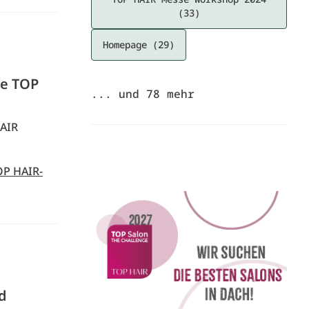
(33)
Homepage (29)
ie TOP
... und
78
mehr
HAIR
OP HAIR-
nd