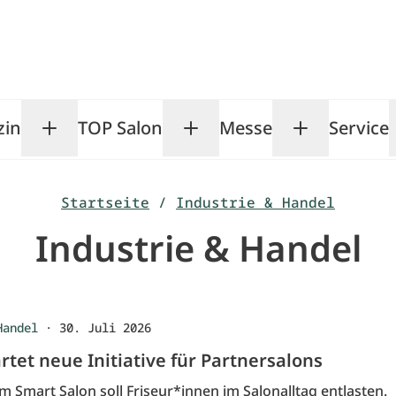
zin
TOP Salon
Messe
Service
Toggle Magazin submenu
Toggle TOP Salon subm
Toggle Me
Startseite
/
Industrie & Handel
Industrie & Handel
Handel
·
30. Juli 2026
artet neue Initiative für Partnersalons
 Smart Salon soll Friseur*innen im Salonalltag entlasten.