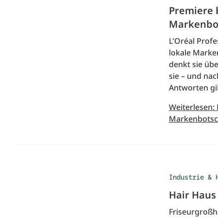
Premiere b
Markenbot
L’Oréal Profe
lokale Marke
denkt sie übe
sie – und na
Antworten gi
Weiterlesen: 
Markenbotsc
Industrie & 
Hair Haus
Friseurgroßh