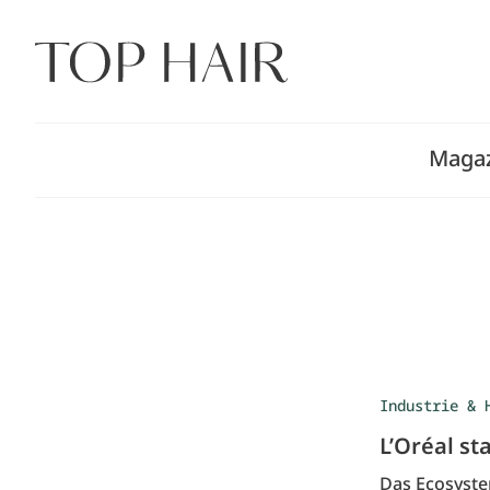
Zum
Inhalt
springen
Maga
Industrie & 
L’Oréal st
Das Ecosystem