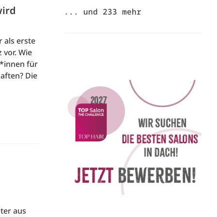
wird
... und
233
mehr
 als erste
 vor. Wie
r*innen für
aften? Die
ter aus