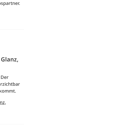
spartner.
 Glanz,
 Der
erzichtbar
nkommt.
nz,