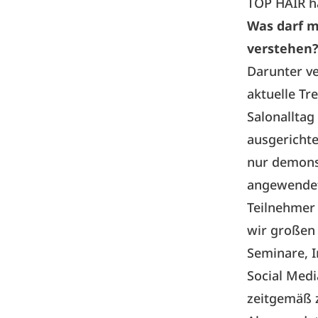
TOP HAIR h
Was darf m
verstehen
Darunter ve
aktuelle Tr
Salonalltag
ausgericht
nur demonst
angewendet.
Teilnehmer 
wir großen
Seminare, I
Social Medi
zeitgemäß z