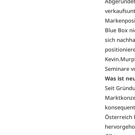
Abgerundet 
verkaufsun
Markenposit
Blue Box ni
sich nachha
positionier
Kevin.Murp
Seminare vo
Was ist ne
Seit Gründu
Marktkonzep
konsequente
Österreich 
hervorgeho