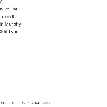
e?
sive Live-
eam am
9.
vin Murphy
Sköld von
Branche
·
18. Februar 2019