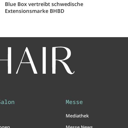
Blue Box vertreibt schwedische
Extensionsmarke BHBD
Salon
Messe
Mediathek
ogen
Messe News