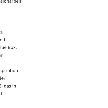
alonarbeit
zu
und
lue Box.
er
spiration
der
, das in
d