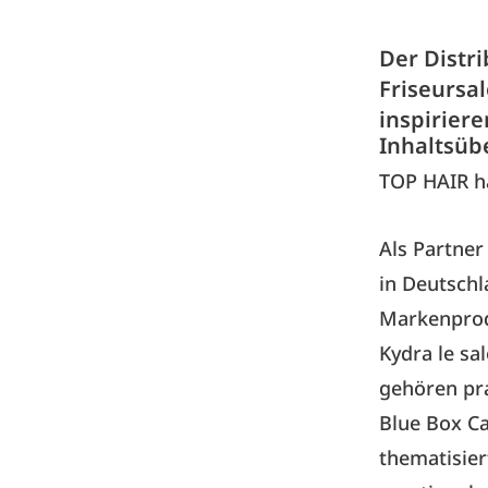
Der Distr
Friseursa
inspirieren
Inhaltsüb
TOP HAIR h
Als Partner
in Deutschl
Markenprod
Kydra le sa
gehören pra
Blue Box C
thematisier