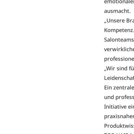
emotionalen
ausmacht.
„Unsere Bra
Kompetenz.
Salonteams 
verwirklich
professione
„Wir sind f
Leidenschaf
Ein zentral
und profess
Initiative 
praxisnahe
Produktwiss