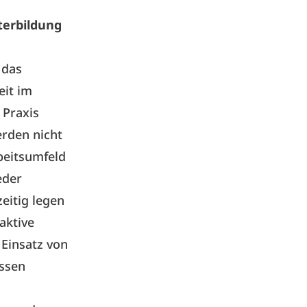
terbildung
 das
eit im
 Praxis
rden nicht
beitsumfeld
eder
eitig legen
aktive
 Einsatz von
issen