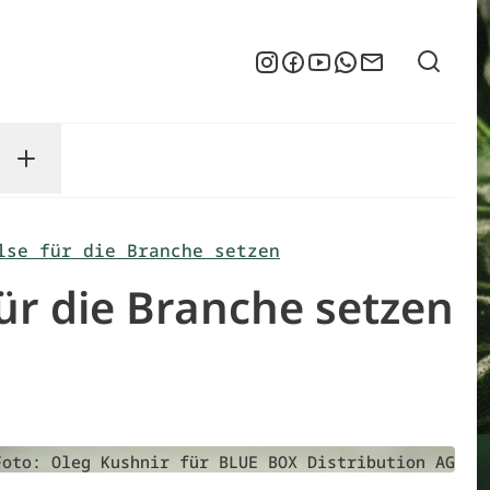
Suche
Instagram
Facebook
YouTube
WhatsApp
Newsletter
enu
sse submenu
Toggle Service submenu
lse für die Branche setzen
ür die Branche setzen
Foto: Oleg Kushnir für BLUE BOX Distribution AG