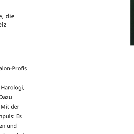
, die
eiz
alon-Profis
Harologi,
 Dazu
 Mit der
puls: Es
ven und