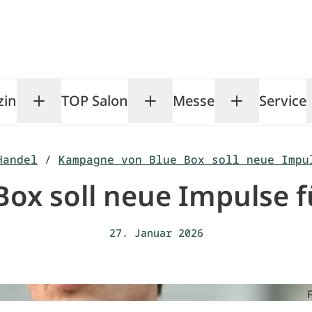
zin
TOP Salon
Messe
Service
Toggle Magazin submenu
Toggle TOP Salon subm
Toggle Me
Handel
/
Kampagne von Blue Box soll neue Impu
x soll neue Impulse f
27. Januar 2026