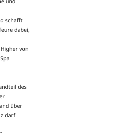
he und
o schafft
feure dabei,
r Higher von
 Spa
andteil des
er
land über
z darf