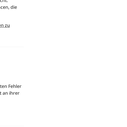
cht.
cen, die
en zu
ten Fehler
 an ihrer