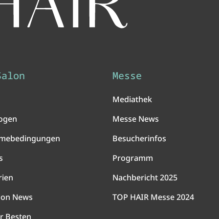
Salon
Messe
Mediathek
ogen
Messe News
hmebedingungen
Besucherinfos
s
Programm
rien
Nachbericht 2025
lon News
TOP HAIR Messe 2024
r Besten