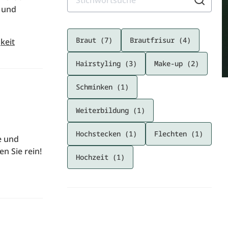
e und
Braut (7)
Brautfrisur (4)
keit
Hairstyling (3)
Make-up (2)
Schminken (1)
Weiterbildung (1)
Hochstecken (1)
Flechten (1)
e und
n Sie rein!
Hochzeit (1)