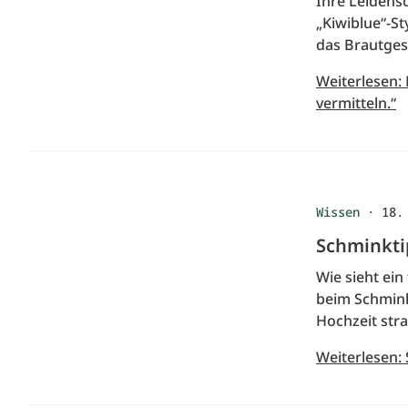
Ihre Leidensc
„Kiwiblue“-St
das Brautgesc
Weiterlesen:
vermitteln.“
Wissen
·
18.
Schminkti
Wie sieht ei
beim Schmink
Hochzeit str
Weiterlesen: