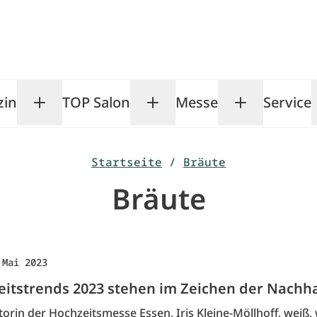
zin
TOP Salon
Messe
Service
Toggle Magazin submenu
Toggle TOP Salon subm
Toggle Me
Startseite
/
Bräute
Bräute
 Mai 2023
eitstrends 2023 stehen im Zeichen der Nachha
orin der Hochzeitsmesse Essen, Iris Kleine-Möllhoff, weiß,