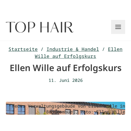
Zum
Inhalt
springen
Startseite
/
Industrie & Handel
/
Ellen
Wille auf Erfolgskurs
Ellen Wille auf Erfolgskurs
11. Juni 2026
Neues Verwaltungsgebäude von Ellen Wille in
Bad Homburg, Foto: Ellen Wille