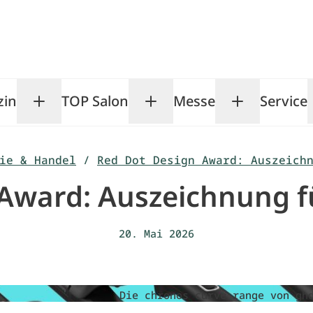
zin
TOP Salon
Messe
Service
Toggle Magazin submenu
Toggle TOP Salon subm
Toggle Me
ie & Handel
/
Red Dot Design Award: Auszeich
 Award: Auszeichnung f
20. Mai 2026
Die chronos curve range von gh