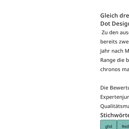
Gleich dr
Dot Desig
Zu den ausg
bereits zwe
Jahr nach M
Range die 
chronos max
Die Bewertu
Expertenjur
Qualitätsma
Stichwört
ghd
Red