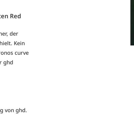
ten Red
er, der
ielt. Kein
ronos curve
r ghd
ng von ghd.