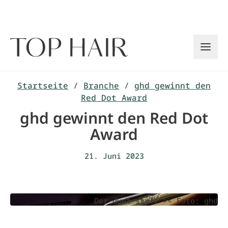
Zum
Inhalt
springen
Startseite
/
Branche
/
ghd gewinnt den
Red Dot Award
ghd gewinnt den Red Dot
Award
21. Juni 2023
Der duet style >< Foto: ghd