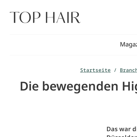
Zum
Inhalt
springen
Maga
Startseite
/
Branc
Die bewegenden Hig
Das war d