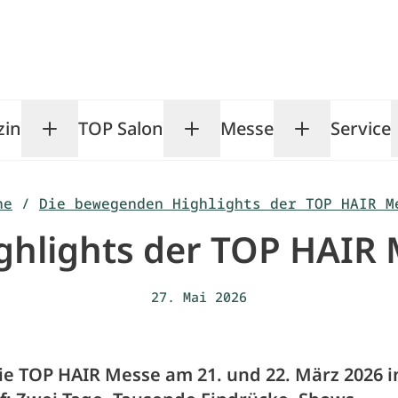
zin
TOP Salon
Messe
Service
Toggle Magazin submenu
Toggle TOP Salon subm
Toggle Me
he
/
Die bewegenden Highlights der TOP HAIR M
hlights der TOP HAIR M
27. Mai 2026
ie TOP HAIR Messe am 21. und 22. März 2026 i