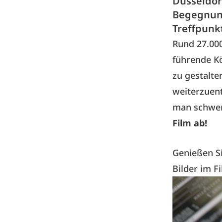
Düsseldor
Begegnung
Treffpunkt
Rund 27.000
führende K
zu gestalte
weiterzuent
man schwer
Film ab!
Genießen S
Bilder im Fi