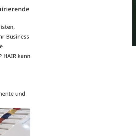
irierende
isten,
r Business
he
OP HAIR kann
mente und