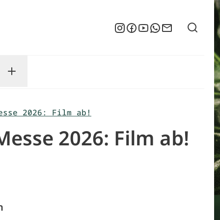
Suche
Instagram
Facebook
YouTube
WhatsApp
Newsletter
enu
sse submenu
Toggle Service submenu
esse 2026: Film ab!
esse 2026: Film ab!
n