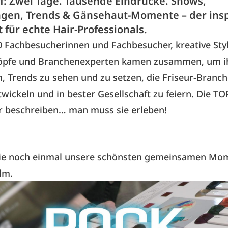
f: Zwei Tage. Tausende Eindrücke. Shows,
en, Trends & Gänsehaut-Momente – der insp
 für echte Hair-Professionals.
 Fachbesucherinnen und Fachbesucher, kreative Styl
öpfe und Branchenexperten kamen zusammen, um ih
n, Trends zu sehen und zu setzen, die Friseur-Branc
wickeln und in bester Gesellschaft zu feiern. Die T
 beschreiben… man muss sie erleben!
ie noch einmal unsere schönsten gemeinsamen Mo
lm.