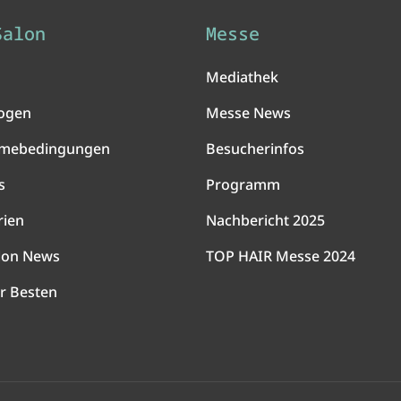
Salon
Messe
Mediathek
ogen
Messe News
hmebedingungen
Besucherinfos
s
Programm
rien
Nachbericht 2025
lon News
TOP HAIR Messe 2024
r Besten