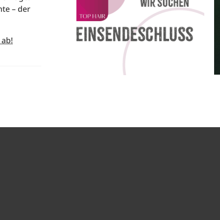
te – der
 ab!