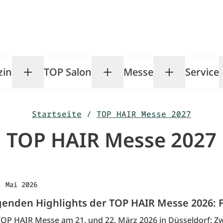
zin
TOP Salon
Messe
Service
Toggle Magazin submenu
Toggle TOP Salon subm
Toggle Me
Startseite
/
TOP HAIR Messe 2027
TOP HAIR Messe 2027
. Mai 2026
enden Highlights der TOP HAIR Messe 2026: F
TOP HAIR Messe am 21. und 22. März 2026 in Düsseldorf: Zw