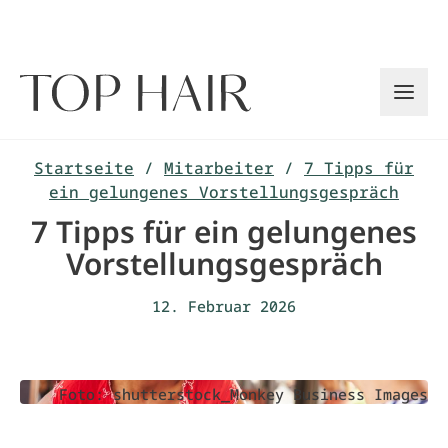
Zum
Inhalt
springen
Startseite
/
Mitarbeiter
/
7 Tipps für
ein gelungenes Vorstellungsgespräch
7 Tipps für ein gelungenes
Vorstellungsgespräch
12. Februar 2026
Foto: shutterstock_Monkey Business Images