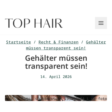
Zum
Inhalt
springen
Startseite
/
Recht & Finanzen
/
Gehälter
müssen transparent sein!
Gehälter müssen
transparent sein!
14. April 2026
Foto: shutterstock_195838694_L_ub-foto