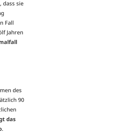
 dass sie
ng
n Fall
lf Jahren
alfall
mmen des
ätzlich 90
zlichen
gt das
o
.