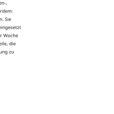
en-,
erdem:
. Sie
eingesetzt
der Woche
le, die
uung zu