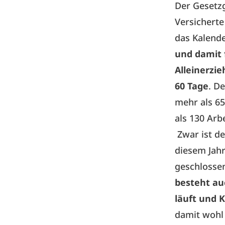
Der Gesetzg
Versicherte
das Kalend
und damit 
Alleinerzi
60 Tage
. D
mehr als 65
als 130 Arb
Zwar ist de
diesem Jah
geschlossen
besteht au
läuft und 
damit wohl