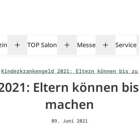
zin
TOP Salon
Messe
Service
Toggle Magazin submenu
Toggle TOP Salon subm
Toggle Me
Kinderkrankengeld 2021: Eltern können bis zu
021: Eltern können bis
machen
09. Juni 2021