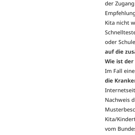
der Zugang
Empfehlung
Kita nicht
Schnelltest
oder Schule
auf die zus
Wie ist de
Im Fall ei
die Kranke
Internetsei
Nachweis du
Musterbesc
Kita/Kinde
vom Bundes