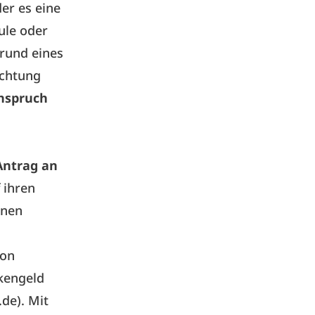
er es eine
ule oder
rund eines
ichtung
nspruch
Antrag an
 ihren
inen
von
kengeld
.de
). Mit