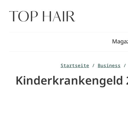
Zum
Inhalt
springen
Maga
Startseite
/
Business
/
Kinderkrankengeld 2