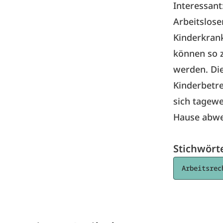
Interessant
Arbeitslose
Kinderkran
können so z
werden. Die
Kinderbetre
sich tagewe
Hause abwec
Stichwört
Arbeitsrec