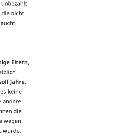
 unbezahlt
 die nicht
raucht
ige Eltern,
tzlich
ölf Jahre.
 es keine
e andere
nnen die
le wegen
t wurde,