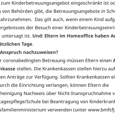
 zum Kinderbetreuungsangebot eingeschränkt ist od
 von Behörden gibt, die Betreuungsangebote in Sch
 wahrzunehmen. Das gilt auch, wenn einem Kind aufg
ergebnisses der Besuch einer Kinderbetreuungseinr
 untersagt ist.
Und: Eltern im Homeoffice haben A
ätzlichen Tage
.
r Anspruch nachzuweisen?
ner coronabedingten Betreuung müssen Eltern einen
nkasse
stellen. Die Krankenkassen stellen hierzu auf
ten Anträge zur Verfügung. Sollten Krankenkassen e
rch die Einrichtung verlangen, können Eltern die
heinigung Nachweis über Nicht-Inanspruchnahme 
rtagespflege/Schule bei Beantragung von Kinderkran
familienministerium verwenden (unter
www.bmfsfj