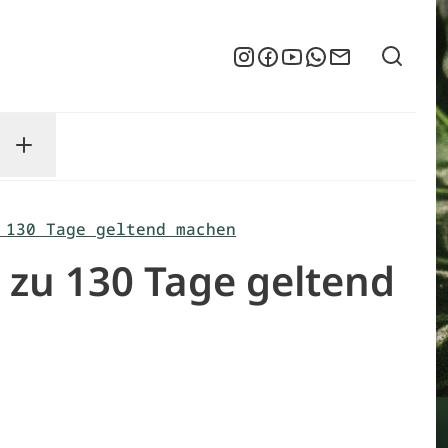
Suche
Instagram
Facebook
YouTube
WhatsApp
Newsletter
enu
sse submenu
Toggle Service submenu
 130 Tage geltend machen
 zu 130 Tage geltend