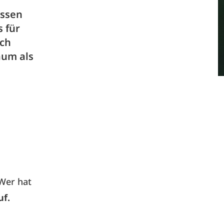
assen
 für
uch
aum als
 Wer hat
uf.