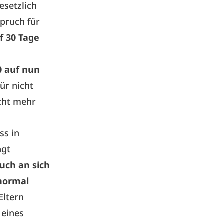
esetzlich
spruch für
f 30 Tage
0 auf nun
ür nicht
icht mehr
ss in
ngt
uch an sich
 normal
Eltern
 eines