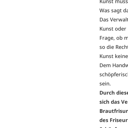
Kunst muss 
Was sagt da
Das Verwalt
Kunst oder
Frage, ob m
so die Rech
Kunst kein
Dem Handwe
schöpferis
sein.
Durch dies
sich das V
Brautfrisur
des Friseu