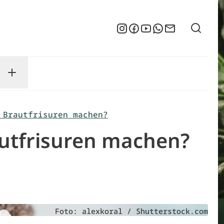
Suche
Instagram
Facebook
YouTube
WhatsApp
Newsletter
enu
sse submenu
Toggle Service submenu
 Brautfrisuren machen?
Brautfrisuren machen?
Foto: alexkoral / Shutterstock.com