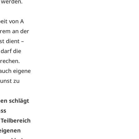
n werden.
eit von A
erem an der
t dient –
darf die
prechen.
auch eigene
unst zu
en schlägt
ass
 Teilbereich
 eigenen