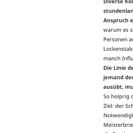
Diverse Kol
stundenlan
Anspruch e
warum es s
Personen au
Lockenstab
manch Influ
Die Linie d
jemand den 
ausübt, mus
So holprig 
Ziel: der S
Notwendigk
Meisterbrie