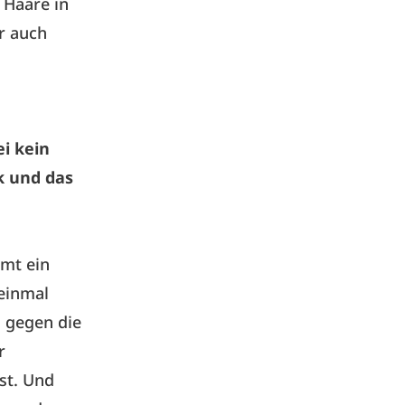
 Haare in
r auch
n
ei kein
k und das
mmt ein
 einmal
 gegen die
r
ist. Und