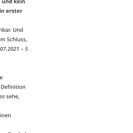
 und kein
in erster
nbar. Und
em Schluss,
.07.2021 – 5
e
Definition
es sehe,
einen