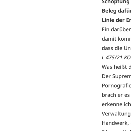
Schöpfung 
Beleg dafür
Linie der E
Ein darüber
damit komm
dass die Un
L 475/21.KO
Was heißt d
Der Suprem
Pornografie
brach er es
erkenne ich
Verwaltungs
Handwerk, 