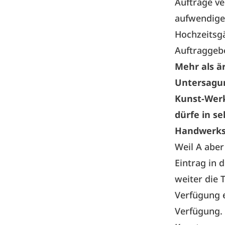
Aufträge ve
aufwendige 
Hochzeitsgä
Auftraggeb
Mehr als är
Untersagun
Kunst-Werk
dürfe in se
Handwerksr
Weil A aber
Eintrag in 
weiter die
Verfügung e
Verfügung. 