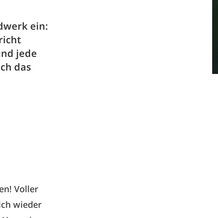
dwerk ein:
richt
und jede
ch das
n! Voller
ich wieder