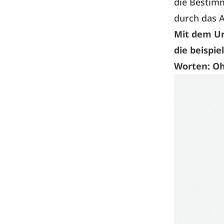
die Bestim
durch das A
Mit dem Ur
die beispi
Worten: Oh