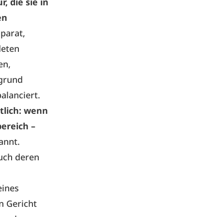
, die sie in
en
parat,
deten
en,
bgrund
alanciert.
utlich: wenn
bereich –
annt.
auch deren
eines
in Gericht