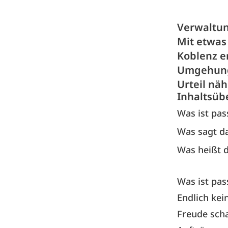
Verwaltun
Mit etwas
Koblenz e
Umgehung 
Urteil nä
Inhaltsüb
Was ist pas
Was sagt da
Was heißt d
Was ist pas
Endlich kei
Freude scha