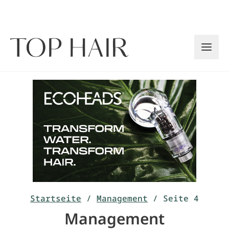
Zum
Inhalt
springen
Startseite
/
Management
/
Seite 4
Management