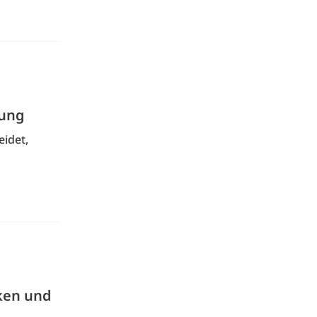
rung
idet,
ken und