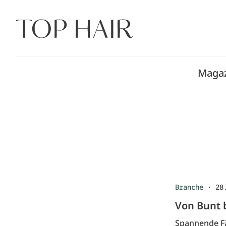
Zum
Inhalt
springen
Maga
Branche
·
28
Von Bunt 
Spannende Fä