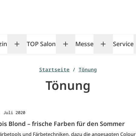
zin
TOP Salon
Messe
Service
Toggle Magazin submenu
Toggle TOP Salon subm
Toggle Me
Startseite
/
Tönung
Tönung
. Juli 2020
bis Blond – frische Farben für den Sommer
rbetools und Färbetechniken, dazu die angesagten Colou