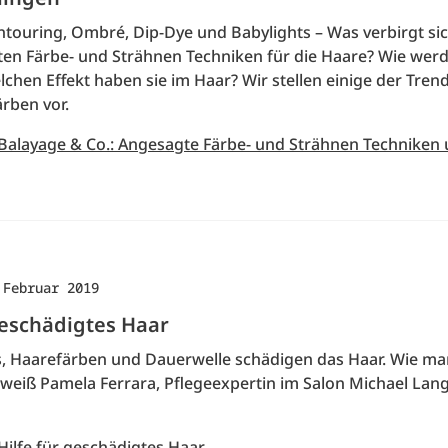
ntouring, Ombré, Dip-Dye und Babylights – Was verbirgt sic
en Färbe- und Strähnen Techniken für die Haare? Wie werd
chen Effekt haben sie im Haar? Wir stellen einige der Tren
rben vor.
 Balayage & Co.: Angesagte Färbe- und Strähnen Techniken 
 Februar 2019
geschädigtes Haar
gs, Haarefärben und Dauerwelle schädigen das Haar. Wie ma
 weiß Pamela Ferrara, Pflegeexpertin im Salon Michael Lang
Hilfe für geschädigtes Haar