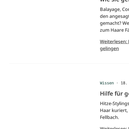
Balayage, Co
den angesagt
gemacht? Wel
zum Haare Fä
Weiterlesen:
gelingen
Wissen
·
18.
Hilfe für 
Hitze-Stylin
Haar kuriert,
Fellbach.
Weiterlesen: 