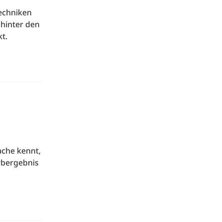
Techniken
 hinter den
t.
ache kennt,
arbergebnis