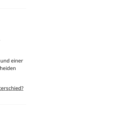
r
 und einer
cheiden
terschied?