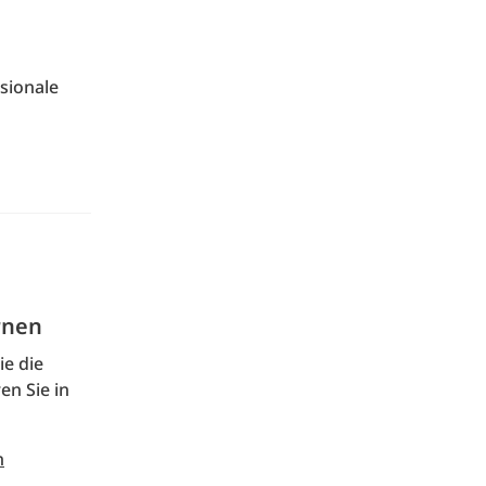
sionale
rnen
ie die
en Sie in
n