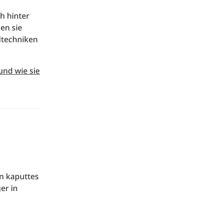
h hinter
en sie
dtechniken
und wie sie
n kaputtes
er in