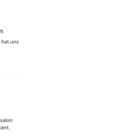
n
 hat uns
rsalon
iert.