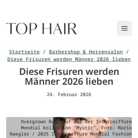
Zum
Inhalt
springen
Startseite
/
Barbershop & Herrensalon
/
Diese Frisuren werden Männer 2026 lieben
Diese Frisuren werden
Männer 2026 lieben
24. Februar 2026
Overgrown Buzz Cut aus der Intercoiffure
Mondial Kollektion "Mystic", Foto: Mario
Naegler / 2025 Intercoiffure Mondial Fashion