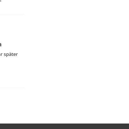
a
hr später