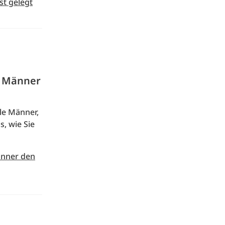
st gelegt
n Männer
ele Männer,
, wie Sie
änner den