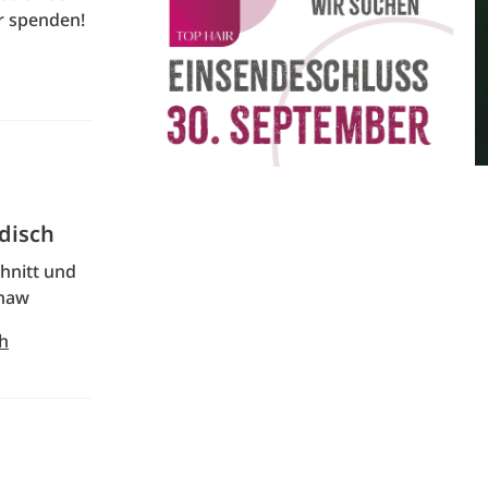
r spenden!
odisch
chnitt und
Shaw
ch