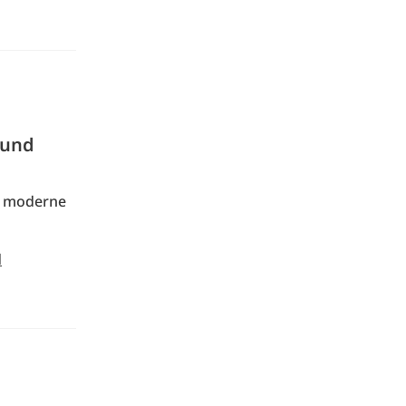
 und
n, moderne
d