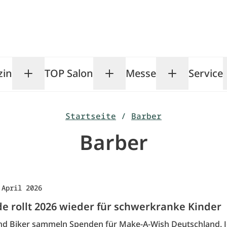
zin
TOP Salon
Messe
Service
Toggle Magazin submenu
Toggle TOP Salon subm
Toggle Me
Startseite
/
Barber
Barber
 April 2026
de rollt 2026 wieder für schwerkranke Kinder
nd Biker sammeln Spenden für Make-A-Wish Deutschland. J