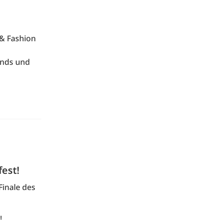
 & Fashion
ends und
fest!
Finale des
!