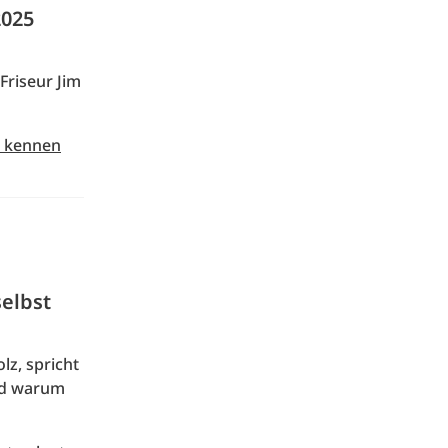
2025
Friseur Jim
5 kennen
elbst
lz, spricht
und warum