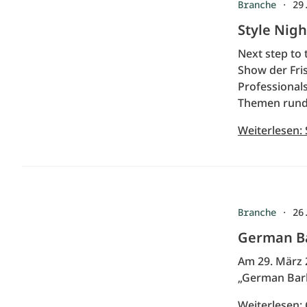
Branche
·
29
Style Nigh
Next step to 
Show der Fri
Professional
Themen rund
Weiterlesen: 
Branche
·
26
German Bar
Am 29. März 
„German Barb
Weiterlesen: 