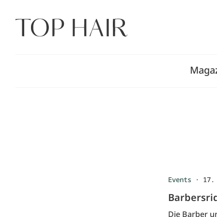
Zum
Inhalt
springen
Maga
Events
·
17.
Barbersri
Die Barber u