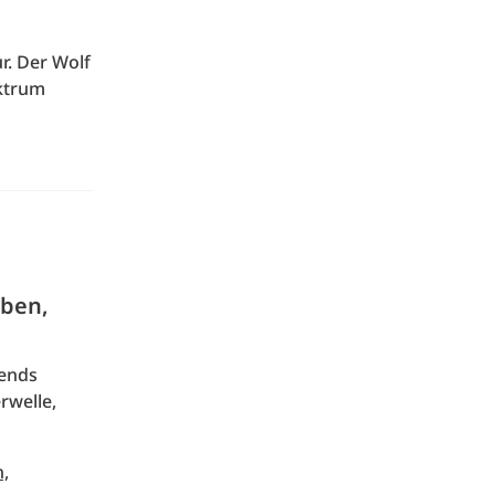
r. Der Wolf
ektrum
rben,
rends
rwelle,
n,