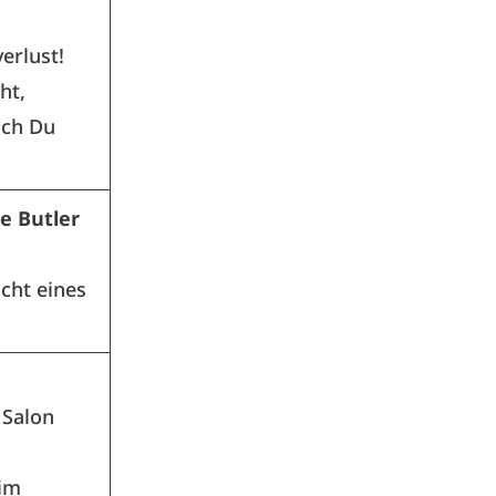
erlust!
ht,
uch Du
he Butler
icht eines
 Salon
 im