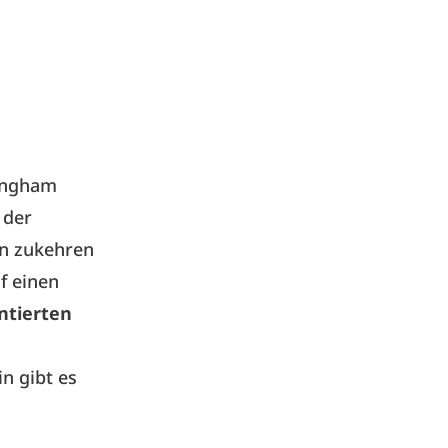
kingham
 der
n zukehren
uf einen
entierten
in
gibt es