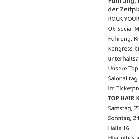
Führung, 
der Zeitp
ROCK YOUR 
Ob
Social 
Führung, K
Kongress bi
unterhalts
Unsere Top-
Salonallta
im Ticketpr
TOP HAIR 
Samstag, 2
Sonntag, 24
Halle 16
Hier gibt’s