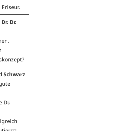
 Friseur.
 Dr. Dr.
nen.
n
skonzept?
d Schwarz
 gute
e Du
lgreich
tierst!