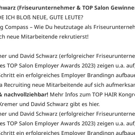
chwarz (Friseurunternehmer & TOP Salon Gewinne
DE ICH BLOß NEUE, GUTE LEUTE?
ng Compass – Wie Du heutzutage als Friseurunterne
ich neue Mitarbeitende rekrutierst!
mer
und David Schwarz (erfolgreicher Friseurunter
s TOP Salon Employer Awards 2023) zeigen u.a. auf,
 Schritt ein erfolgreiches Employer Brandingn aufbau
ia Recruiting neue Mitarbeitende auf sich aufmerks
& nachvollziehbar!
Mehr Infos zum TOP HAIR Kong
 Kremer und David Schwarz
gibt es hier.
mer
und David Schwarz (erfolgreicher Friseurunter
s TOP Salon Employer Awards 2023) zeigen u.a. auf,
 Schritt ein erfolgreiches Employer Brandingn aufbau