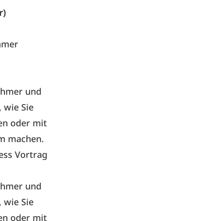
r)
hmer
nehmer und
 wie Sie
en oder mit
am machen.
ress
Vortrag
nehmer und
 wie Sie
en oder mit