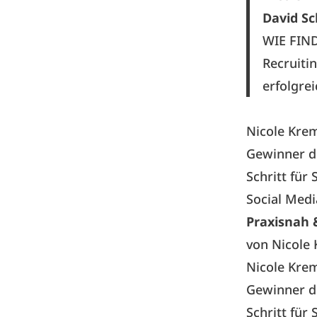
David S
WIE FIN
Recruiti
erfolgre
Nicole Kre
Gewinner de
Schritt für
Social Med
Praxisnah 
von Nicole
Nicole Kre
Gewinner de
Schritt für