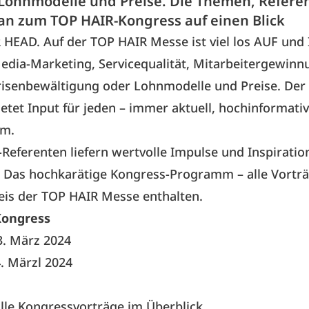
Lohnmodelle und Preise. Die Themen, Refere
lan zum TOP HAIR-Kongress auf einen Blick
HEAD. Auf der TOP HAIR Messe ist viel los AUF und
Media-Marketing, Servicequalität, Mitarbeitergewin
risenbewältigung oder Lohnmodelle und Preise
. Der
etet Input für jeden – immer aktuell, hochinformativ
am.
Referenten liefern wertvolle Impulse und Inspiration
g. Das hochkarätige Kongress-Programm –
alle Vortr
eis der TOP HAIR Messe enthalten
.
Kongress
3. März 2024
. Märzl 2024
 alle Kongressvorträge im Überblick.