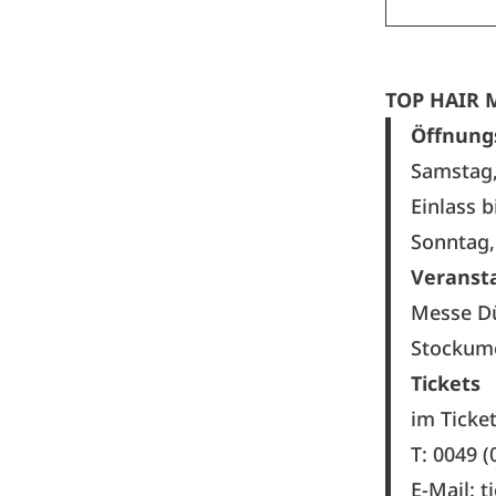
TOP HAIR M
Öffnung
Samstag,
Einlass 
Sonntag,
Veranst
Messe D
Stockume
Tickets
im Ticke
T: 0049 (
E-Mail:
t