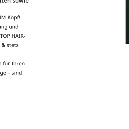
nten sowie
 IM Kopf!
nung und
 TOP HAIR-
 & stets
 für Ihren
äge – sind