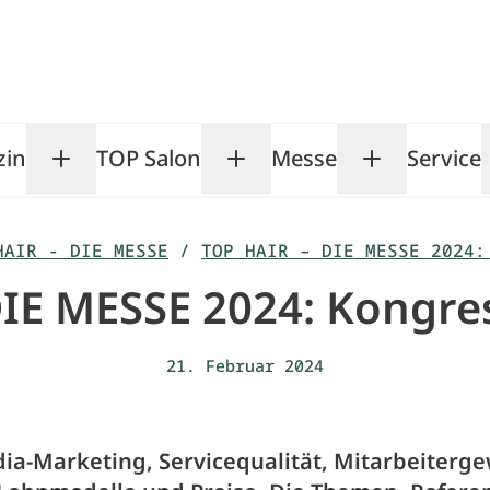
zin
TOP Salon
Messe
Service
Toggle Magazin submenu
Toggle TOP Salon subm
Toggle Me
HAIR - DIE MESSE
/
TOP HAIR – DIE MESSE 2024:
DIE MESSE 2024: Kongr
21. Februar 2024
dia-Marketing, Servicequalität, Mitarbeiterg