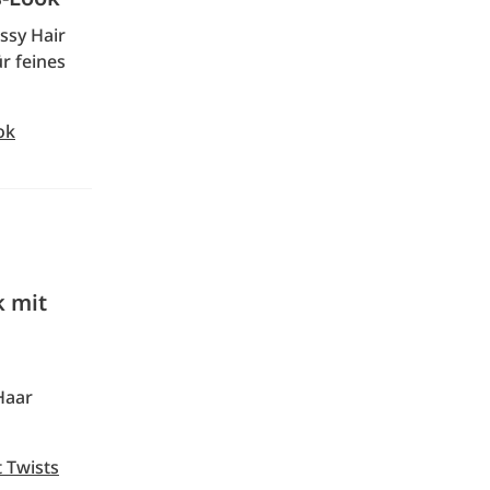
ssy Hair
ür feines
ok
k mit
Haar
t Twists