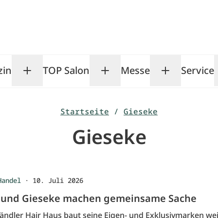
zin
TOP Salon
Messe
Service
Toggle Magazin submenu
Toggle TOP Salon subm
Toggle Me
Startseite
/
Gieseke
Gieseke
Handel
·
10. Juli 2026
 und Gieseke machen gemeinsame Sache
ändler Hair Haus baut seine Eigen- und Exklusivmarken wei