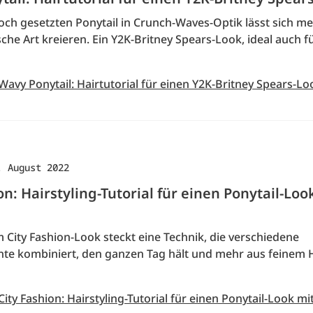
och gesetzten Ponytail in Crunch-Waves-Optik lässt sich me
ische Art kreieren. Ein Y2K-Britney Spears-Look, ideal auch f
Wavy Ponytail: Hairtutorial für einen Y2K-Britney Spears-Lo
. August 2022
on: Hairstyling-Tutorial für einen Ponytail-Loo
 City Fashion-Look steckt eine Technik, die verschiedene
nte kombiniert, den ganzen Tag hält und mehr aus feinem 
City Fashion: Hairstyling-Tutorial für einen Ponytail-Look mi