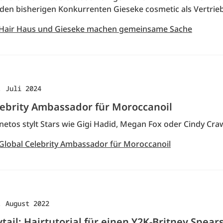
den bisherigen Konkurrenten Gieseke cosmetic als Vertrieb
 Hair Haus und Gieseke machen gemeinsame Sache
. Juli 2024
lebrity Ambassador für Moroccanoil
netos stylt Stars wie Gigi Hadid, Megan Fox oder Cindy Cra
 Global Celebrity Ambassador für Moroccanoil
. August 2022
ail: Hairtutorial für einen Y2K-Britney Spear