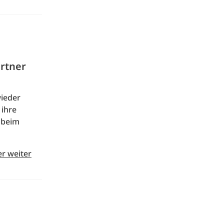
artner
wieder
 ihre
h beim
er weiter