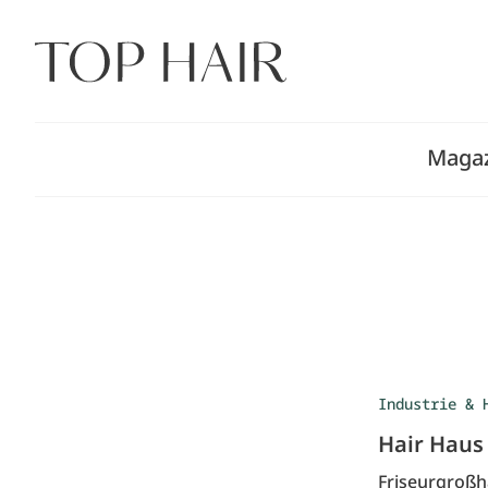
Zum
Inhalt
springen
Maga
Industrie & 
Hair Haus
Friseurgroßh