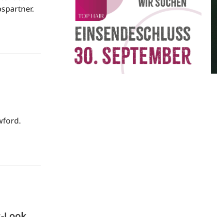
spartner.
wford.
s-Look