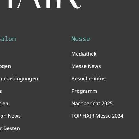
Salon
Messe
Mediathek
ogen
Messe News
hmebedingungen
Besucherinfos
s
Programm
rien
Nachbericht 2025
lon News
TOP HAIR Messe 2024
r Besten