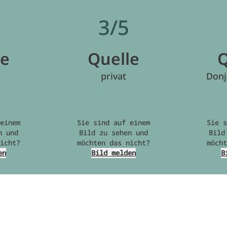
3/5
le
Quelle
Q
privat
Donj
einem
Sie sind auf einem
Sie s
n und
Bild zu sehen und
Bild
icht?
möchten das nicht?
möcht
en
Bild melden
B