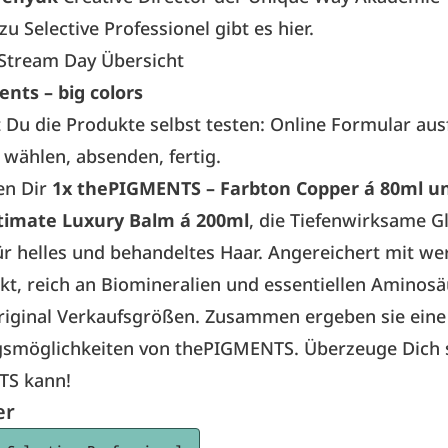
u Selective Professionel gibt es hier.
 Stream Day Übersicht
nts – big colors
t Du die Produkte selbst testen: Online Formular ausf
wählen, absenden, fertig.
en Dir
1x thePIGMENTS – Farbton Copper á 80ml un
timate Luxury Balm á 200ml
, die Tiefenwirksame G
ür helles und behandeltes Haar. Angereichert mit we
kt, reich an Biomineralien und essentiellen Aminosä
riginal Verkaufsgrößen. Zusammen ergeben sie eine 
möglichkeiten von thePIGMENTS. Überzeuge Dich 
TS kann!
er