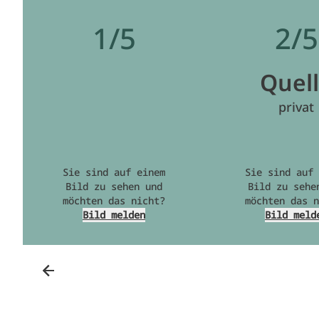
1/5
2/5
Quel
privat
Sie sind auf einem
Sie sind auf 
Bild zu sehen und
Bild zu sehe
möchten das nicht?
möchten das n
Bild melden
Bild meld