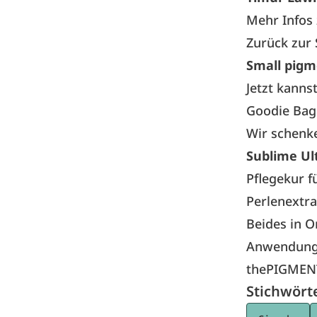
Mehr Infos z
Zurück zur
Small pigme
Jetzt kanns
Goodie Bag 
Wir schenk
Sublime Ul
Pflegekur f
Perlenextra
Beides in O
Anwendungs
thePIGMEN
Stichwört