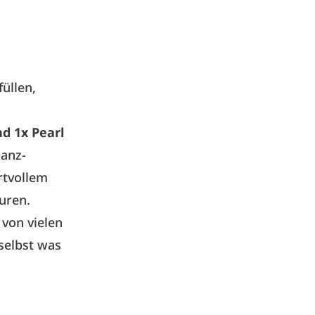
üllen,
d 1x Pearl
lanz-
rtvollem
uren.
von vielen
selbst was