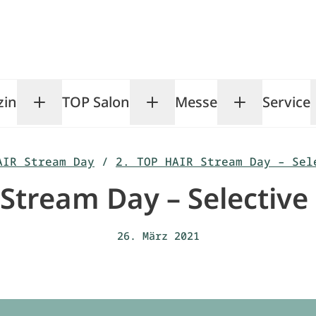
zin
TOP Salon
Messe
Service
Toggle Magazin submenu
Toggle TOP Salon subm
Toggle Me
AIR Stream Day
/
2. TOP HAIR Stream Day – Sel
Stream Day – Selective
26. März 2021