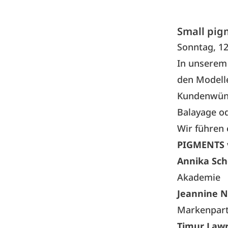
Small pigm
Sonntag, 12
In unsere
den Modelle
Kundenwüns
Balayage od
Wir führen
PIGMENTS
Annika Sc
Akademie
Jeannine 
Markenpartn
Timur Law