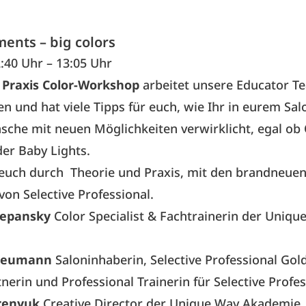
ents – big colors
:40 Uhr – 13:05 Uhr
m
Praxis Color-Workshop
arbeitet unsere Educator Te
n und hat viele Tipps für euch, wie Ihr in eurem Salo
che mit neuen Möglichkeiten verwirklicht, egal ob
er Baby Lights.
 euch durch Theorie und Praxis, mit den brandneue
von Selective Professional.
hepansky
Color Specialist & Fachtrainerin der Uniqu
Neumann
Saloninhaberin, Selective Professional Gol
erin und Professional Trainerin für Selective Profes
renyuk
Creative Director der Unique Way Akademie