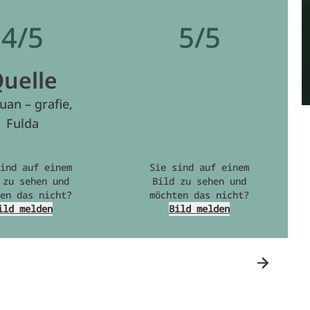
4/5
5/5
uelle
uan – grafie,
Fulda
ind auf einem
Sie sind auf einem
 zu sehen und
Bild zu sehen und
en das nicht?
möchten das nicht?
ild melden
Bild melden