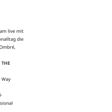
am live mit
nalltag die
 Ombré,
n
THE
e Way
d-
sional