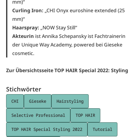
mm)“
Curling Iron:
„CHI Onyx euroshine extended (25
mm)“
Haarspray:
„NOW Stay Still“
Akteurin
ist Annika Schepansky ist Fachtrainerin
der Unique Way Academy, powered bei Gieseke
cosmetic.
Zur Übersichtsseite TOP HAIR Special 2022: Styling
Stichwörter
CHI
Gieseke
Hairstyling
Selective Professional
TOP HAIR
TOP HAIR Special Styling 2022
Tutorial