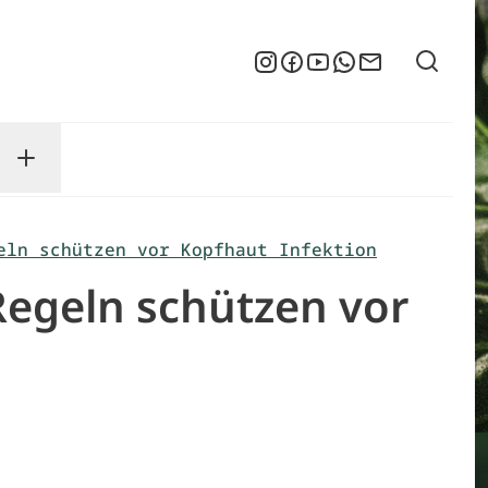
Suche
Instagram
Facebook
YouTube
WhatsApp
Newsletter
enu
sse submenu
Toggle Service submenu
eln schützen vor Kopfhaut Infektion
egeln schützen vor