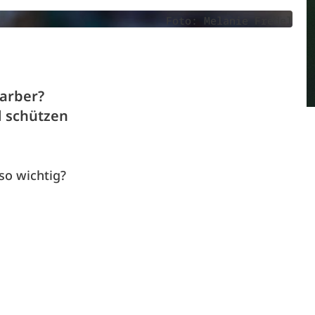
Foto: Melanie Fredel
Barber?
d schützen
so wichtig?