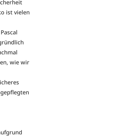
icherheit
o ist vielen
 Pascal
gründlich
anchmal
en, wie wir
icheres
 gepflegten
 aufgrund