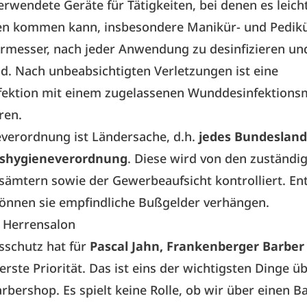
rwendete Geräte für Tätigkeiten, bei denen es leich
en kommen kann, insbesondere Manikür- und Pedik
rmesser, nach jeder Anwendung zu desinfizieren un
nd. Nach unbeabsichtigten Verletzungen ist eine
ektion mit einem zugelassenen Wunddesinfektionsm
ren.
verordnung ist Ländersache, d.h.
jedes Bundesland
eshygieneverordnung
. Diese wird von den zuständi
ämtern sowie der Gewerbeaufsicht kontrolliert. En
können sie empfindliche Bußgelder verhängen.
n Herrensalon
sschutz hat für
Pascal Jahn, Frankenberger Barber
berste Priorität. Das ist eins der wichtigsten Dinge ü
bershop. Es spielt keine Rolle, ob wir über einen 