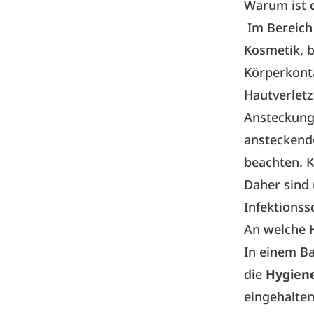
Warum ist d
Im Bereich 
Kosmetik, 
Körperkont
Hautverlet
Ansteckungs
ansteckende
beachten. K
Daher sind
Infektionss
An welche H
In einem B
die
Hygiene
eingehalten