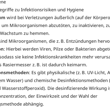
ene
griffe zu Infektionsrisiken und Hygiene
kum
wird bei Verletzungen äußerlich (auf der Körper­
 um Mikroorganismen abzutöten, zu inaktivieren, z
n Wachstum zu hemmen.
sind Mikroorganismen, die z. B. Entzündungen hervo
on
: Hierbei werden Viren, Pilze oder Bakterien abget
, sodass sie keine Infektionskrankheiten mehr verur
 Rasiermesser z. B. ist dadurch keimarm.
ionsmethoden
: Es gibt physikalische (z. B. UV-Licht
em Wasser) und chemische Desinfektionsmethoden (z
 Wasserstoffperoxid). Die desinfizierende Wirkung i
onzentration, der Einwirkzeit und der Wahl der
smethode abhängig.