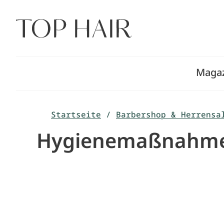
Zum
Inhalt
springen
Maga
Startseite
/
Barbershop & Herrensa
Hygienemaßnahmen 