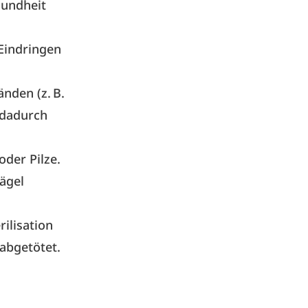
sundheit
Eindringen
nden (z. B.
 dadurch
oder Pilze.
ägel
ilisation
abgetötet.