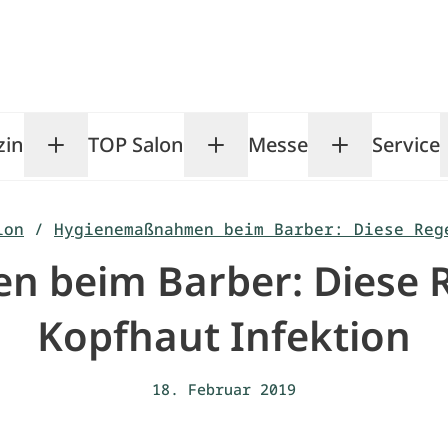
zin
TOP Salon
Messe
Service
Toggle Magazin submenu
Toggle TOP Salon subm
Toggle Me
lon
/
Hygienemaßnahmen beim Barber: Diese Reg
beim Barber: Diese R
Kopfhaut Infektion
18. Februar 2019