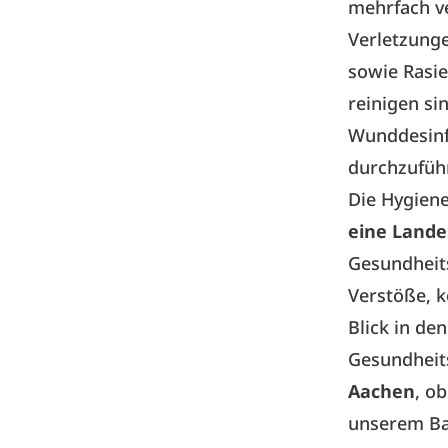
mehrfach ve
Verletzung
sowie Rasie
reinigen si
Wunddesinf
durchzufüh
Die Hygiene
eine Land
Gesundheits
Verstöße, 
Blick in de
Gesundheit
Aachen
, o
unserem Bar