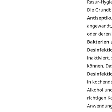
Rasur-Hygi
Die Grundbe
Antisepti
angewandt,
oder dere
Bakterien
Desinfekti
inaktiviert
können. Das
Desinfekt
in kochend
Alkohol und
richtigen K
Anwendung