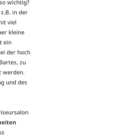
so wichtig?
z.B. in der
t viel
er kleine
t ein
ei der hoch
Bartes, zu
t werden.
ng und des
iseursalon
heiten
ss