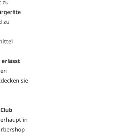
t zu
ürgeräte
d zu
ittel
 erlässt
gen
tdecken sie
 Club
berhaupt in
Barbershop