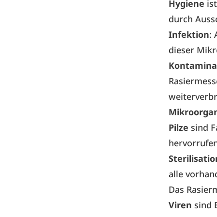
Hygiene
is
durch Auss
Infektion
:
dieser Mikr
Kontamina
Rasiermess
weiterverb
Mikroorga
Pilze
sind F
hervorrufen,
Sterilisatio
alle vorhan
Das Rasierm
Viren
sind 