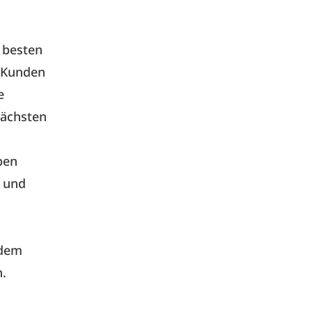
 besten
 Kunden
e
nächsten
ben
t und
edem
.