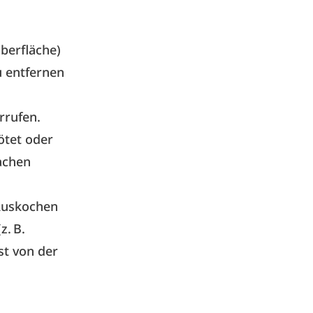
oberfläche)
u entfernen
rrufen.
ötet oder
sachen
, Auskochen
. B.
st von der