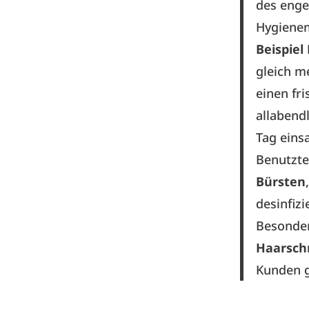
des enge
Hygiene
Beispie
gleich m
einen fr
allabend
Tag einsa
Benutzt
Bürsten
desinfizi
Besonder
Haarsch
Kunden g