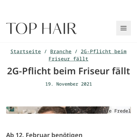
Zum
Inhalt
springen
Startseite
/
Branche
/
2G-Pflicht beim
Friseur fällt
2G-Pflicht beim Friseur fällt
19. November 2021
Foto: Melanie Fredel
Ab 12. Februar benötigen