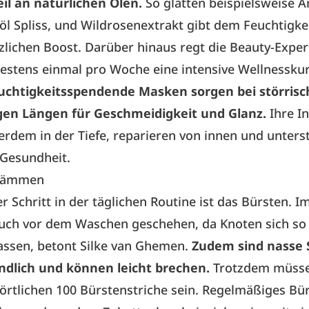
il an natürlichen Ölen.
So glätten beispielsweise A
 Spliss, und Wildrosenextrakt gibt dem Feuchtigke
zlichen Boost. Darüber hinaus regt die Beauty-Exper
estens einmal pro Woche eine intensive Wellnessku
uchtigkeitsspendende Masken sorgen bei störris
gen Längen für Geschmeidigkeit und Glanz.
Ihre In
rdem in der Tiefe, reparieren von innen und unters
 Gesundheit.
 kämmen
r Schritt in der täglichen Routine ist das Bürsten. Im
auch vor dem Waschen geschehen, da Knoten sich so 
assen, betont Silke van Ghemen.
Zudem sind nasse 
ndlich und können leicht brechen.
Trotzdem müsse
örtlichen 100 Bürstenstriche sein. Regelmäßiges Bü