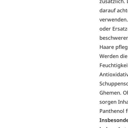
zusätzlich.
darauf acht
verwenden. 
oder Ersatz
beschweren
Haare pfleg
Werden die 
Feuchtigkei
Antioxidati
Schuppensch
Ghemen. Oh
sorgen Inha
Panthenol f
Insbesonde