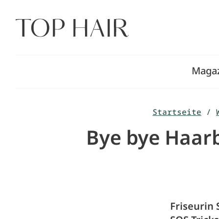
Zum
Inhalt
springen
Maga
Startseite
/
Bye bye Haarb
Friseurin 