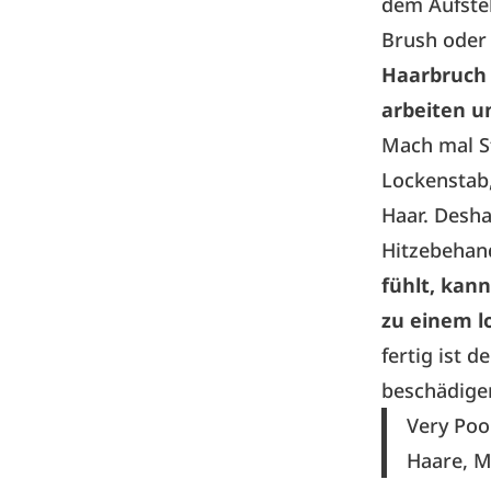
dem Aufste
Brush oder
Haarbruch 
arbeiten 
Mach mal St
Lockenstab,
Haar. Desha
Hitzebehan
fühlt, kan
zu einem l
fertig ist 
beschädigen
Very Poo
Haare, M