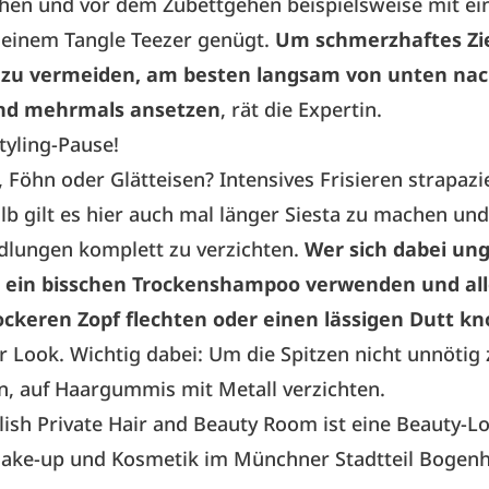
hen und vor dem Zubettgehen beispielsweise mit ei
 einem Tangle Teezer genügt.
Um schmerzhaftes Zi
zu vermeiden, am besten langsam von unten na
und mehrmals ansetzen
, rät die Expertin.
yling-Pause!
 Föhn oder Glätteisen? Intensives Frisieren strapazi
lb gilt es hier auch mal länger Siesta zu machen und
dlungen komplett zu verzichten.
Wer sich dabei ung
n ein bisschen Trockenshampoo verwenden und all
ockeren Zopf flechten oder einen lässigen Dutt kn
der Look. Wichtig dabei: Um die Spitzen nicht unnötig
, auf Haargummis mit Metall verzichten.
lish
Private Hair and Beauty Room ist eine Beauty-L
ake-up und Kosmetik im Münchner Stadtteil Bogen