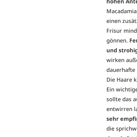
hohen Ante
Macadamiaöl
einen zusät
Frisur mind
gönnen.
Fe
und strohi
wirken auße
dauerhafte
Die Haare
Ein wichtige
sollte das 
entwirren l
sehr empfi
die sprichw