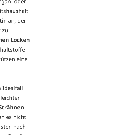
rgan- oder
itshaushalt
tin an, der
r zu
chen Locken
haltstoffe
tützen eine
 Idealfall
leichter
Strähnen
n es nicht
rsten nach