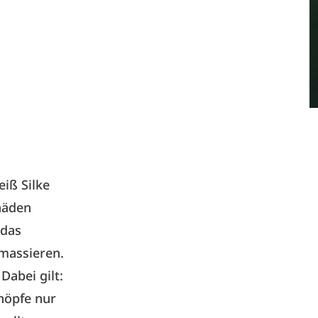
eiß Silke
häden
 das
massieren.
abei gilt:
chöpfe nur