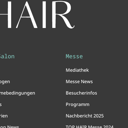
Salon
Messe
Mediathek
ogen
Messe News
hmebedingungen
Besucherinfos
s
Programm
rien
Nachbericht 2025
lon News
TOP HAIR Messe 2024