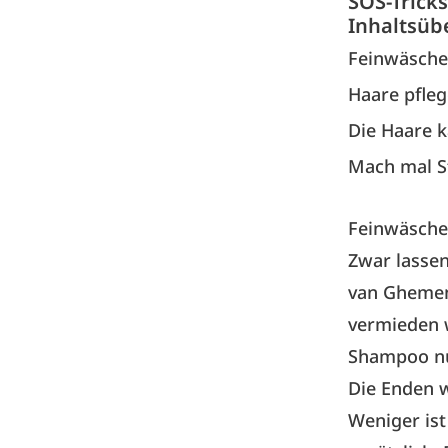
SOS-Tricks
Inhaltsüb
Feinwäsche 
Haare pfleg
Die Haare
Mach mal St
Feinwäsche 
Zwar lassen
van Ghemen
vermieden w
Shampoo nu
Die Enden 
Weniger ist