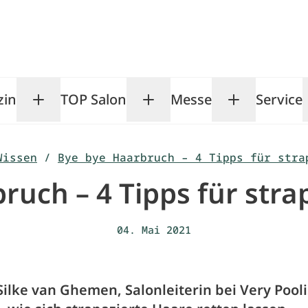
zin
TOP Salon
Messe
Service
Toggle Magazin submenu
Toggle TOP Salon subm
Toggle Me
Wissen
/
Bye bye Haarbruch – 4 Tipps für stra
ruch – 4 Tipps für stra
04. Mai 2021
Silke van Ghemen, Salonleiterin bei Very Pooli