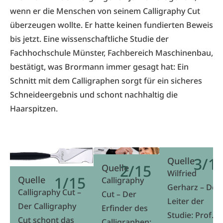
wenn er die Menschen von seinem
Calligraphy Cut
überzeugen wollte. Er hatte keinen fundierten Beweis
bis jetzt. Eine wissenschaftliche Studie der
Fachhochschule Münster
, Fachbereich Maschinenbau,
bestätigt, was Brormann immer gesagt hat: Ein
Schnitt mit dem Calligraphen sorgt für ein sicheres
Schneideergebnis und schont nachhaltig die
Haarspitzen.
3/1
Quelle
2/15
Quelle
Wilfried
1/15
Quelle
Calligraphy
Gerharz – Der
Calligraphy Cut –
Cut – Der
Leiter der
Der Calligraphy
Erfinder des
Studie: Prof.
Cut schont das
Calligraphen: