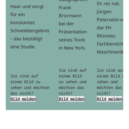
Dr. rer. nat.
Haar und sorgt
Frank
Jürgen
für ein
Brormann
Peterseim von
konstantes
bei der
der FH
Schneideergebnis
Präsentation
Münster,
– das bestätigt
seines Tools
Fachbereich
eine Studie.
in New York.
Maschinenbau
Sie sind auf
Sie sind auf
Sie sind auf
einem Bild
einem Bild zu
einem Bild zu
zu sehen und
sehen und
sehen und möchten
möchten das
möchten das
das nicht?
nicht?
nicht?
Bild melden
Bild melden
Bild melden