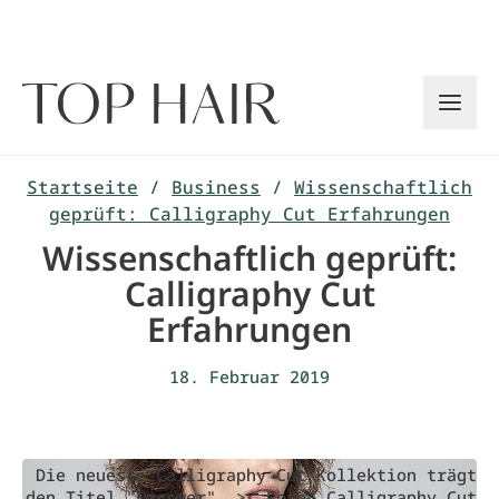
Zum
Inhalt
springen
Startseite
/
Business
/
Wissenschaftlich
geprüft: Calligraphy Cut Erfahrungen
Wissenschaftlich geprüft:
Calligraphy Cut
Erfahrungen
18. Februar 2019
Die neueste Calligraphy Cut Kollektion trägt
den Titel "Empower". >< Foto: Calligraphy Cut