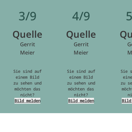
3/9
4/9
5
Quelle
Quelle
Qu
Gerrit
Gerrit
G
Meier
Meier
M
Sie sind auf
Sie sind auf
Sie 
einem Bild
einem Bild
ein
zu sehen und
zu sehen und
zu s
möchten das
möchten das
möch
nicht?
nicht?
n
Bild melden
Bild melden
Bild