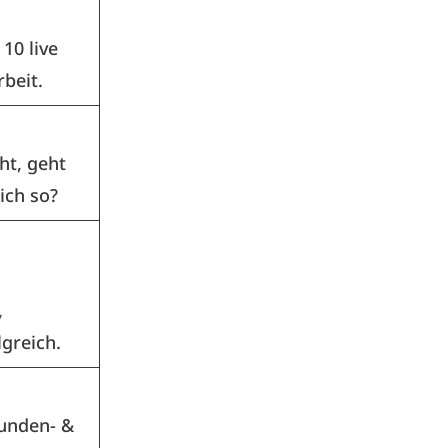
 10 live
beit.
ht, geht
lich so?
,
greich.
Kunden- &