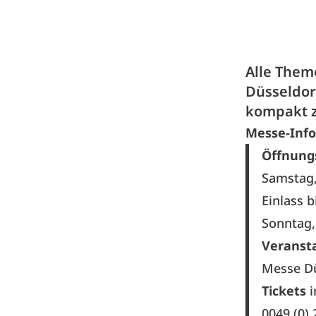
Alle Them
Düsseldorf
kompakt 
Messe-Info
Öffnung
Samstag,
Einlass 
Sonntag, 
Veranst
Messe D
Tickets
i
0049 (0)