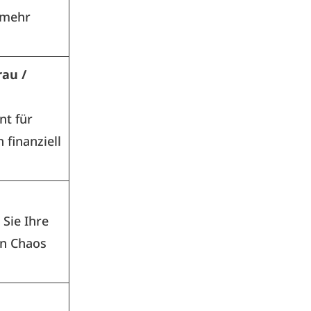
 mehr
rau /
t für
 finanziell
 Sie Ihre
en Chaos