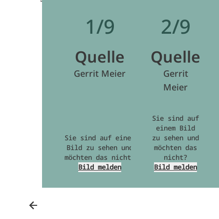
1/9
2/9
Quelle
Quelle
Gerrit Meier
Gerrit
Meier
Sie sind auf
einem Bild
Sie sind auf einem
zu sehen und
Bild zu sehen und
möchten das
möchten das nicht?
nicht?
Bild melden
Bild melden