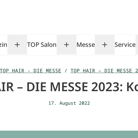
zin
TOP Salon
Messe
Service
Toggle Magazin submenu
Toggle TOP Salon subm
Toggle Me
TOP HAIR - DIE MESSE
/
TOP HAIR – DIE MESSE 
IR – DIE MESSE 2023: K
17. August 2022