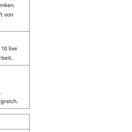
enken.
ft von
 10 live
beit.
,
lgreich.