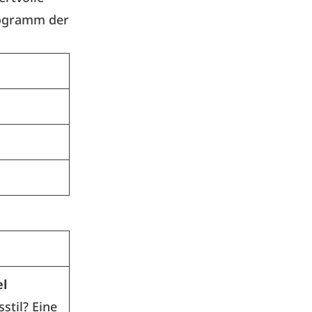
Programm der
el
stil? Eine