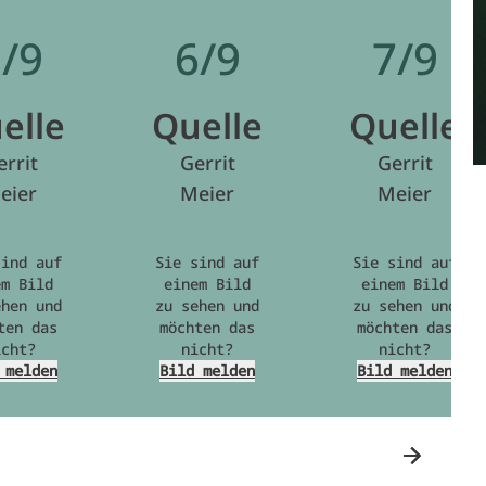
/9
6/9
7/9
elle
Quelle
Quelle
errit
Gerrit
Gerrit
eier
Meier
Meier
sind auf
Sie sind auf
Sie sind auf
em Bild
einem Bild
einem Bild
ehen und
zu sehen und
zu sehen und
ten das
möchten das
möchten das
icht?
nicht?
nicht?
 melden
Bild melden
Bild melden