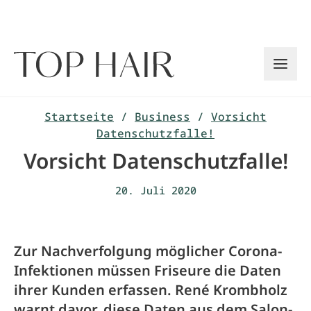
Zum
Inhalt
springen
Startseite
/
Business
/
Vorsicht
Datenschutzfalle!
Vorsicht Datenschutzfalle!
20. Juli 2020
Zur Nachverfolgung möglicher Corona-
Infektionen müssen Friseure die Daten
ihrer Kunden erfassen. René Krombholz
warnt davor, diese Daten aus dem Salon-