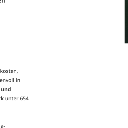
en
skosten,
nvoll in
und
rk
unter 654
na-