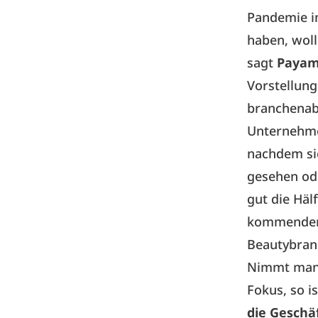
Pandemie im
haben, woll
sagt
Payam 
Vorstellung
branchenab
Unternehmer
nachdem si
gesehen ode
gut die Häl
kommenden
Beautybranc
Nimmt man B
Fokus, so i
die Geschä