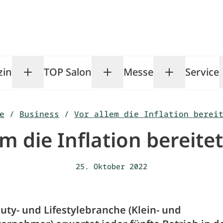
zin
TOP Salon
Messe
Service
Toggle Magazin submenu
Toggle TOP Salon subm
Toggle Me
e
/
Business
/
Vor allem die Inflation berei
em die Inflation bereite
25. Oktober 2022
uty- und Lifestylebranche (Klein- und