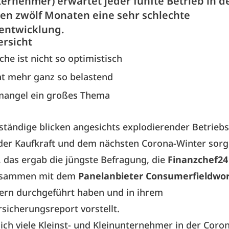
ternehmer) erwartet jeder fünfte Betrieb in d
 zwölf Monaten eine sehr schlechte
entwicklung.
ersicht
he ist nicht so optimistisch
ht mehr ganz so belastend
mangel ein großes Thema
tständige blicken angesichts explodierender Betrieb
der Kaufkraft und dem nächsten Corona-Winter sorge
, das ergab die jüngste Befragung, die
Finanzchef24
sammen mit dem
Panelanbieter Consumerfieldwo
rn durchgeführt haben und in ihrem
icherungsreport vorstellt.
h viele Kleinst- und Kleinunternehmer in der Coro