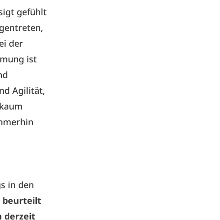
igt gefühlt
gentreten,
bei der
mmung ist
nd
d Agilität,
 kaum
immerhin
s in den
 beurteilt
 derzeit