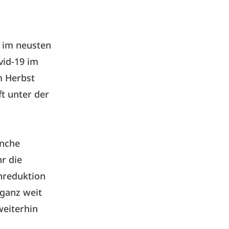
n im neusten
vid-19 im
m Herbst
t unter der
anche
r die
nreduktion
 ganz weit
weiterhin