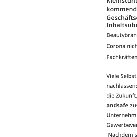
Kleinstun
kommenden
Geschäfts
Inhaltsüb
Beautybranc
Corona nic
Fachkräfte
Viele Selbs
nachlassen
die Zukunft
andsafe
zu
Unternehme
Gewerbevers
Nachdem sic