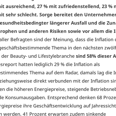
it ausreichend, 27 % mit zufriedenstellend, 23 % 
mit sehr schlecht. Sorge bereitet den Unternehme
gesundheitsbedingter längerer Ausfall und die Z
rophen und anderen Risiken sowie vor allem die In
aller Befragten sind der Meinung, dass die Inflation 
 geschäftsbestimmende Thema in den nächsten zwöl
n der Beauty- und Lifestylebranche
sind 58% dieser 
sreport hatten lediglich 29 % die Inflation als
stimmendes Thema auf dem Radar, damals lag die In
ziehungsweise direkt verbunden mit der Inflation si
n die höheren Energiepreise, steigende Betriebsn
de Konsumausgaben. Entsprechend denken 68 Proze
giepreise ihre Geschäftsentwicklung auf Jahressicht
en werden. 41 Prozent erwarten zudem sinkende