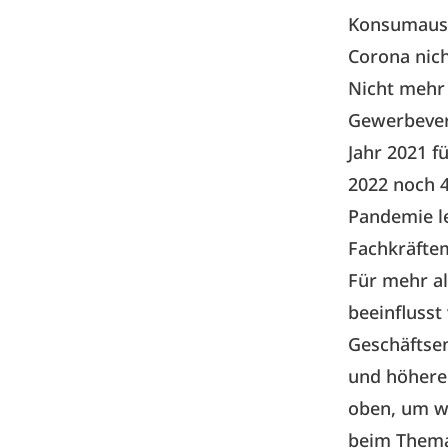
Konsumausg
Corona nic
Nicht mehr 
Gewerbever
Jahr 2021 
2022 noch 4
Pandemie le
Fachkräfte
Für mehr al
beeinflusst
Geschäftse
und höhere 
oben, um we
beim Thema 