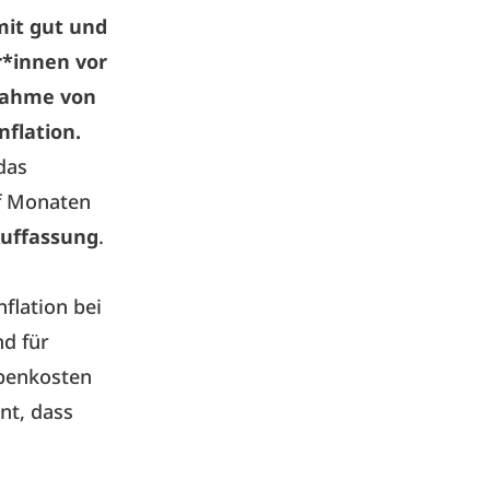
mit gut und
r*innen vor
unahme von
flation.
das
f Monaten
Auffassung
.
flation bei
nd für
ebenkosten
nt, dass