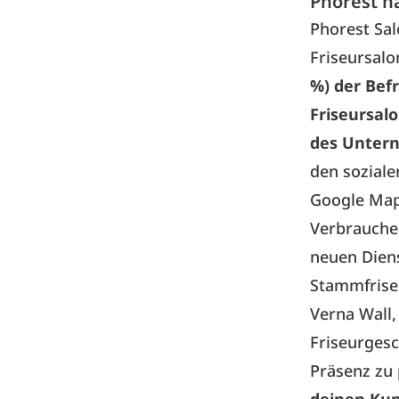
Phorest h
Phorest Sal
Friseursalo
%) der Befr
Friseursal
des Untern
den sozial
Google Maps
Verbraucher
neuen Diens
Stammfriseu
Verna Wall,
Friseurgesc
Präsenz zu 