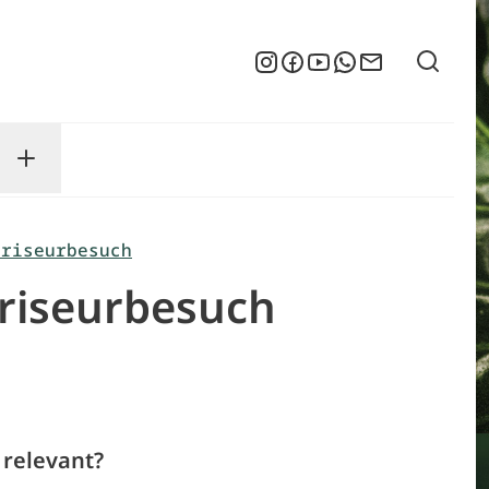
Suche
Instagram
Facebook
YouTube
WhatsApp
Newsletter
enu
sse submenu
Toggle Service submenu
Friseurbesuch
riseurbesuch
 relevant?