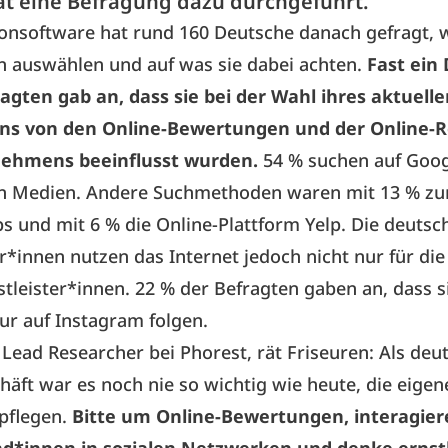
at eine Befragung dazu durchgeführt.
onsoftware hat rund 160 Deutsche danach gefragt, w
n auswählen und auf was sie dabei achten.
Fast ein 
agten gab an, dass sie bei der Wahl ihres aktuell
ons von den Online-Bewertungen und der Online-
ehmens beeinflusst wurden.
54 % suchen auf Googl
en Medien. Andere Suchmethoden waren mit 13 % zu
 und mit 6 % die Online-Plattform Yelp. Die deutsc
*innen nutzen das Internet jedoch nicht nur für di
tleister*innen. 22 % der Befragten gaben an, dass s
r auf Instagram folgen.
 Lead Researcher bei Phorest, rät Friseuren: Als deu
häft war es noch nie so wichtig wie heute, die eigen
pflegen.
Bitte um Online-Bewertungen, interagier