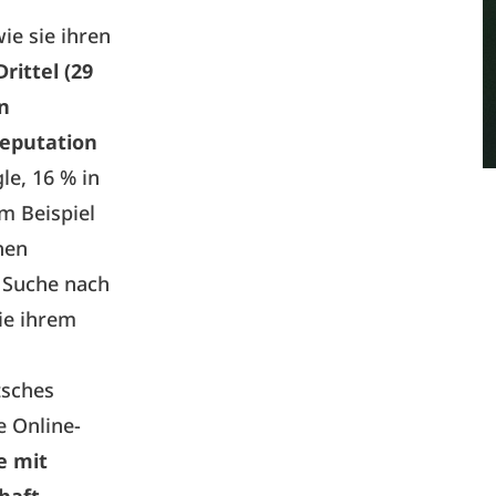
ie sie ihren
Drittel (29
en
Reputation
e, 16 % in
m Beispiel
hen
e Suche nach
ie ihrem
tsches
e Online-
e mit