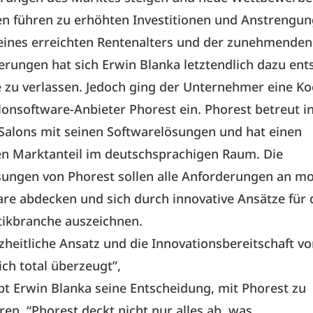
en führen zu erhöhten Investitionen und Anstrengun
eines erreichten Rentenalters und der zunehmenden
rungen hat sich Erwin Blanka letztendlich dazu ent
 zu verlassen. Jedoch ging der Unternehmer eine K
onsoftware-Anbieter Phorest ein. Phorest betreut in
 Salons mit seinen Softwarelösungen und hat einen
n Marktanteil im deutschsprachigen Raum. Die
sungen von Phorest sollen alle Anforderungen an m
re abdecken und sich durch innovative Ansätze für d
ikbranche auszeichnen.
zheitliche Ansatz und die Innovationsbereitschaft v
ch total überzeugt”,
bt Erwin Blanka seine Entscheidung, mit Phorest zu
en. “Phorest deckt nicht nur alles ab, was