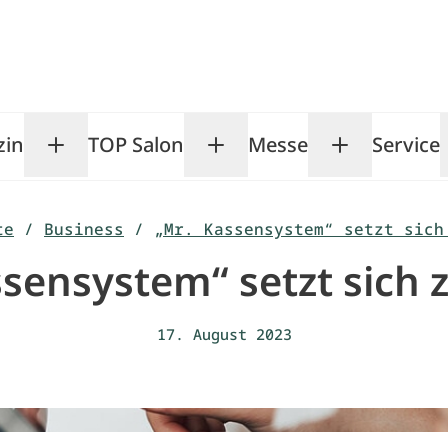
zin
TOP Salon
Messe
Service
Toggle Magazin submenu
Toggle TOP Salon subm
Toggle Me
te
/
Business
/
„Mr. Kassensystem“ setzt sich
ssensystem“ setzt sich 
17. August 2023