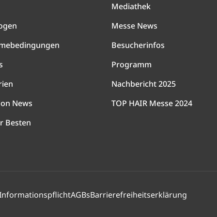
Mediathek
ogen
Messe News
hmebedingungen
Besucherinfos
s
Programm
rien
Nachbericht 2025
lon News
TOP HAIR Messe 2024
r Besten
Informationspflicht
AGBs
Barrierefreiheitserklärung