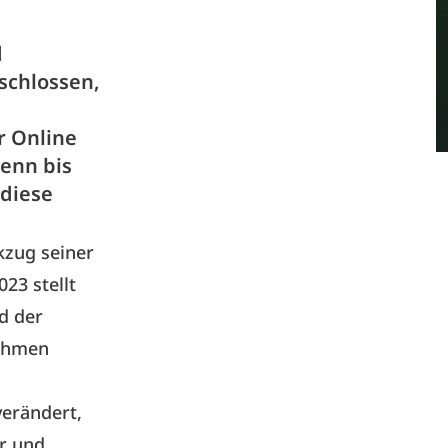
d
schlossen,
r Online
enn bis
 diese
kzug seiner
23 stellt
d der
nehmen
verändert,
r und