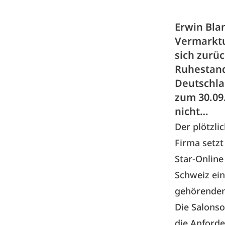
Erwin Bla
Vermarktu
sich zurüc
Ruhestand
Deutschla
zum 30.09
nicht…
Der plötzl
Firma setzt
Star-Online
Schweiz ei
gehörenden
Die Salonso
die Anford