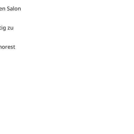
en Salon
ig zu
horest