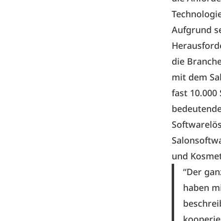
Technologi
Aufgrund s
Herausforde
die Branche
mit dem Sal
fast 10.000
bedeutende
Softwarelö
Salonsoftwa
und Kosmet
“Der gan
haben mi
beschrei
kooperier