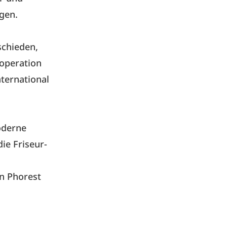
gen.
schieden,
ooperation
ternational
oderne
ie Friseur-
on Phorest