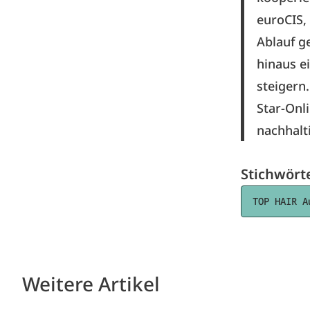
euroCIS,
Ablauf g
hinaus e
steigern
Star-Onl
nachhalt
Stichwört
TOP HAIR A
Weitere Artikel