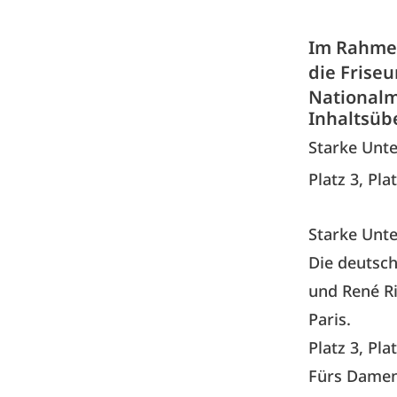
Im Rahmen
die Friseu
Nationalm
Inhaltsüb
Starke Unt
Platz 3, Pl
Starke Unt
Die deutsch
und René R
Paris.
Platz 3, Pl
Fürs Damen