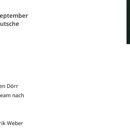
 September
eutsche
gen Dörr
team nach
rik Weber