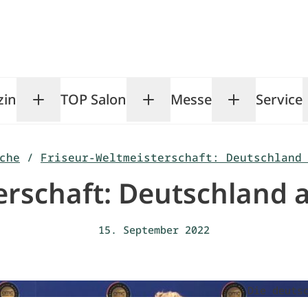
zin
TOP Salon
Messe
Service
Toggle Magazin submenu
Toggle TOP Salon subm
Toggle Me
che
/
Friseur-Weltmeisterschaft: Deutschland
erschaft: Deutschland
15. September 2022
Die deuts