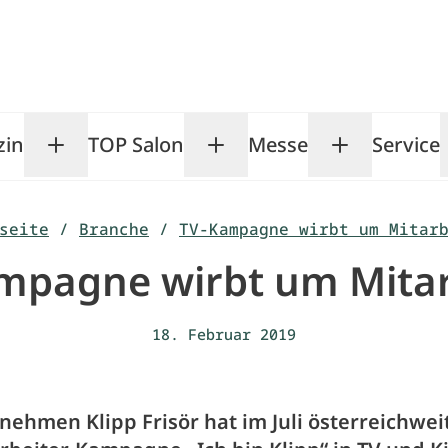
zin
TOP Salon
Messe
Service
Toggle Magazin submenu
Toggle TOP Salon subm
Toggle Me
seite
/
Branche
/
TV-Kampagne wirbt um Mitar
mpagne wirbt um Mitar
18. Februar 2019
ehmen Klipp Frisör hat im Juli österreichwei