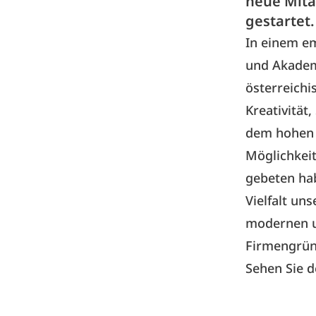
neue Mita
gestartet.
In einem em
und Akademi
österreichi
Kreativität
dem hohen I
Möglichkeit
gebeten ha
Vielfalt un
modernen un
Firmengrün
Sehen Sie 