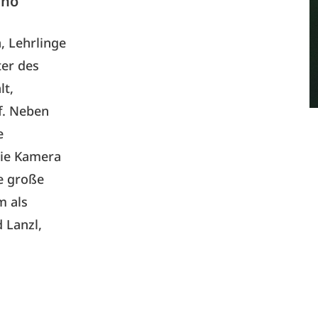
ino
, Lehrlinge
ter des
lt,
f. Neben
e
die Kamera
e große
m als
 Lanzl,