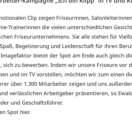
rbeiter-Kampagne „Ich bin Klipp“ in TV und K
otionalen Clip zeigen Friseurinnen, Salonleiterinnen
e-Trainerinnen die vielen unterschiedlichen Gesich
schen Friseurunternehmens. Sie alle stehen für Vielfa
, Spaß, Begeisterung und Leidenschaft für ihren Beru
magefaktor bietet der Spot am Ende auch gleich di
, sich zu bewerben. Indem wir unsere Friseure vor 
ben und im TV vorstellen, möchten wir zum einen di
serer über 1.300 Mitarbeiter zeigen und uns außerde
d verlässlichen Arbeitgeber präsentieren, so Ewald
der und Geschäftsführer.
den Spot
hier
.