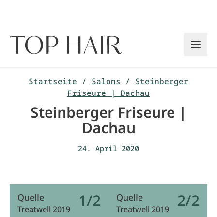
Zum
Inhalt
springen
Startseite
/
Salons
/
Steinberger
Friseure | Dachau
Steinberger Friseure |
Dachau
24. April 2020
1/2
2/2
Quelle
Quelle
Treatwell 2019
Treatwell 2019