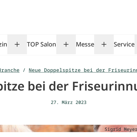
zin
TOP Salon
Messe
Service
Toggle Magazin submenu
Toggle TOP Salon subm
Toggle Me
Branche
/
Neue Doppelspitze bei der Friseurin
itze bei der Friseurin
27. März 2023
Sigrid Meye