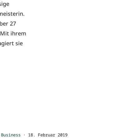
sige
meisterin.
ber 27
 Mit ihrem
giert sie
Business
·
18. Februar 2019