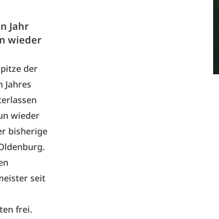
n Jahr
n wieder
pitze der
n Jahres
terlassen
nun wieder
r bisherige
 Oldenburg.
nen
eister seit
en frei.