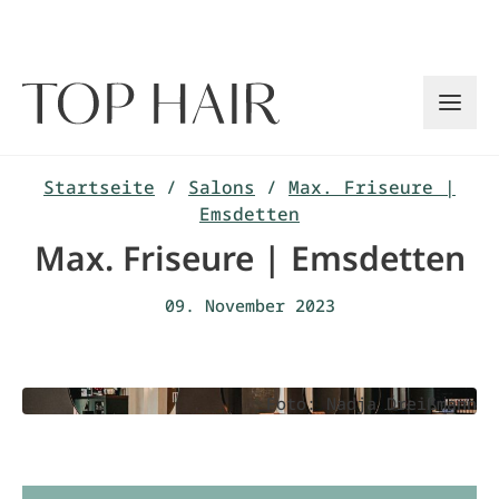
Zum
Inhalt
springen
Startseite
/
Salons
/
Max. Friseure |
Emsdetten
Max. Friseure | Emsdetten
09. November 2023
Foto: Nadja Dreißmann