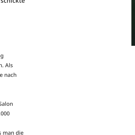
 schickte
ng
. Als
se nach
Salon
.000
ss man die