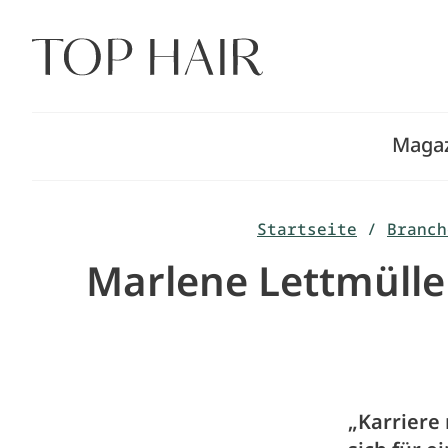
Zum
Inhalt
springen
Maga
Startseite
/
Branch
Marlene Lettmüller
„Karriere