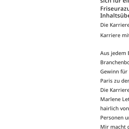
sich für 
Friseurazu
Inhaltsüb
Die Karrier
Karriere mi
Aus jedem B
Branchenbot
Gewinn für 
Paris zu de
Die Karrier
Marlene Let
hairlich vo
Personen un
Mir macht d