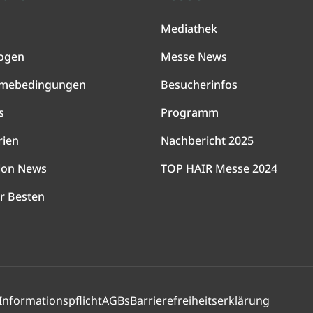
Mediathek
ogen
Messe News
hmebedingungen
Besucherinfos
s
Programm
rien
Nachbericht 2025
lon News
TOP HAIR Messe 2024
r Besten
Informationspflicht
AGBs
Barrierefreiheitserklärung