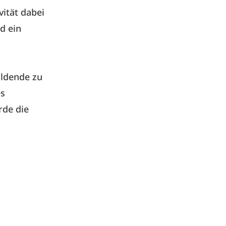
ität dabei
nd ein
ildende zu
es
rde die