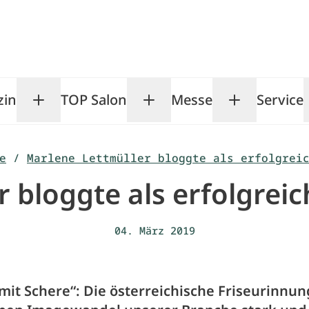
zin
TOP Salon
Messe
Service
Toggle Magazin submenu
Toggle TOP Salon subm
Toggle Me
e
/
Marlene Lettmüller bloggte als erfolgrei
 bloggte als erfolgreic
04. März 2019
 mit Schere“: Die österreichische Friseurinnu