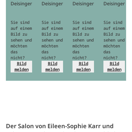
Deisinger
Deisinger
Deisinger
Deisinger
Sie sind
Sie sind
Sie sind
Sie sind
auf einem
auf einem
auf einem
auf einem
Bild zu
Bild zu
Bild zu
Bild zu
sehen und
sehen und
sehen und
sehen und
möchten
möchten
möchten
möchten
das
das
das
das
nicht?
nicht?
nicht?
nicht?
Bild
Bild
Bild
Bild
melden
melden
melden
melden
Der Salon von Eileen-Sophie Karr und