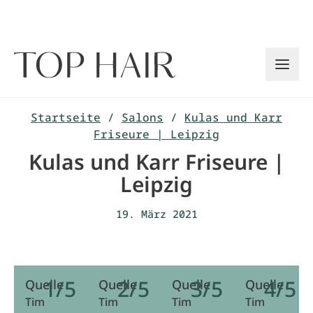
Zum
Inhalt
springen
Startseite
/
Salons
/
Kulas und Karr
Friseure | Leipzig
Kulas und Karr Friseure |
Leipzig
19. März 2021
1/5
2/5
3/5
4/5
Quelle
Quelle
Quelle
Quelle
Tim
Tim
Tim
Tim