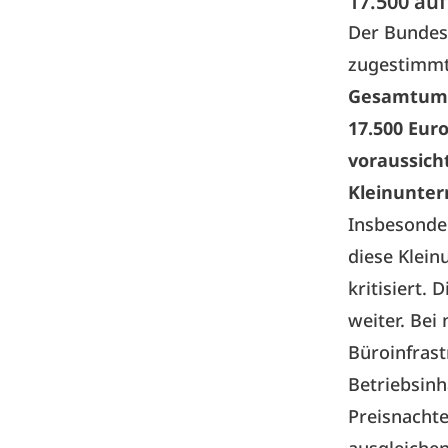
17.500 au
Der Bundesr
zugestimmt
Gesamtumsa
17.500 Eur
voraussicht
Kleinunte
Insbesonde
diese Klei
kritisiert.
weiter. Bei
Büroinfrast
Betriebsinh
Preisnachte