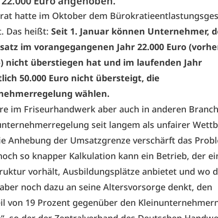
f 22.000 Euro angehoben.
at hatte im Oktober dem Bürokratieentlastungsgese
. Das heißt:
Seit 1. Januar können Unternehmer, 
tz im vorangegangenen Jahr 22.000 Euro (vorhe
o) nicht überstiegen hat und im laufenden Jahr
lich 50.000 Euro nicht übersteigt, die
rnehmerregelung wählen.
re im Friseurhandwerk aber auch in anderen Branc
nunternehmerregelung seit langem als
unfairer Wett
 Die Anhebung der Umsatzgrenze verschärft das Pro
 noch so knapper Kalkulation kann ein Betrieb, der ei
ruktur vorhält, Ausbildungsplätze anbietet und wo 
aber noch dazu an seine Altersvorsorge denkt, den
il von 19 Prozent gegenüber den Kleinunternehmern