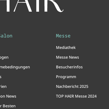
Salon
Messe
Mediathek
ogen
Messe News
hmebedingungen
Besucherinfos
s
Programm
rien
Nachbericht 2025
lon News
TOP HAIR Messe 2024
r Besten