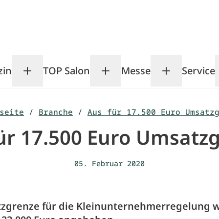
zin
TOP Salon
Messe
Service
Toggle Magazin submenu
Toggle TOP Salon subm
Toggle Me
seite
/
Branche
/
Aus für 17.500 Euro Umsatz
ür 17.500 Euro Umsatz
05. Februar 2020
zgrenze für die Kleinunternehmerregelung 