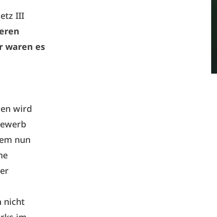
tz III
deren
r waren es
hen wird
bewerb
blem nun
ne
der
 nicht