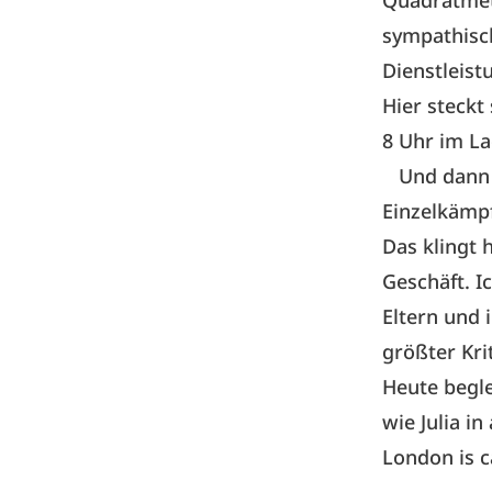
Quadratmet
sympathisc
Dienstleist
Hier steckt
8 Uhr im La
Und dann n
Einzelkämpf
Das klingt h
Geschäft. I
Eltern und i
größter Kri
Heute begle
wie Julia i
London is c