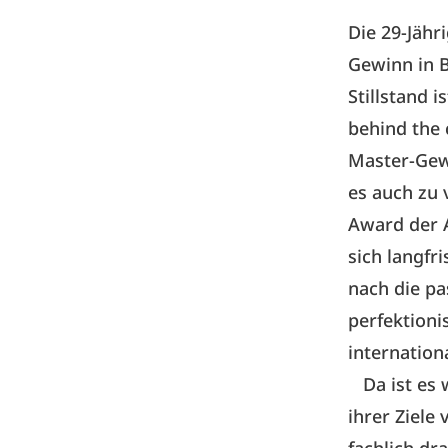
Die 29-Jähr
Gewinn in B
Stillstand i
behind the 
Master-Gewi
es auch zu 
Award der A
sich langfr
nach die pa
perfektioni
internation
Da ist es w
ihrer Ziele