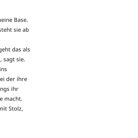
meine Base.
steht sie ab
eht das als
 sagt sie.
ins
ei der ihre
angs ihr
re macht.
it Stolz,