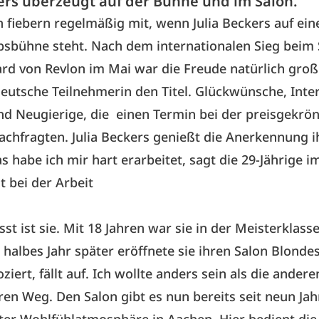
kers überzeugt auf der Bühne und im Salon.
 fiebern regelmäßig mit, wenn Julia Beckers auf ein
sbühne steht. Nach dem internationalen Sieg beim 
d von Revlon im Mai war die Freude natürlich groß
deutsche Teilnehmerin den Titel. Glückwünsche, Inte
d Neugierige, die einen Termin bei der preisgekrö
achfragten. Julia Beckers genießt die Anerkennung i
as habe ich mir hart erarbeitet, sagt die 29-Jährige 
t bei der Arbeit
st ist sie. Mit 18 Jahren war sie in der Meisterklasse
n halbes Jahr später eröffnete sie ihren Salon Blondes
ert, fällt auf. Ich wollte anders sein als die anderen
ren Weg. Den Salon gibt es nun bereits seit neun Jah