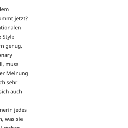
 dem
kommt jetzt?
ationalen
 Style
rn genug,
onary
ll, muss
hrer Meinung
ich sehr
 sich auch
nerin jedes
n, was sie