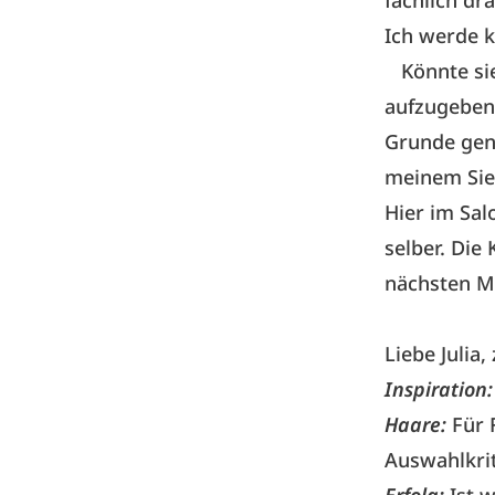
fachlich dra
Ich werde k
Könnte sie 
aufzugeben?
Grunde geno
meinem Sieg
Hier im Sal
selber. Di
nächsten Ma
Liebe Julia
Inspiration:
Haare:
Für 
Auswahlkrit