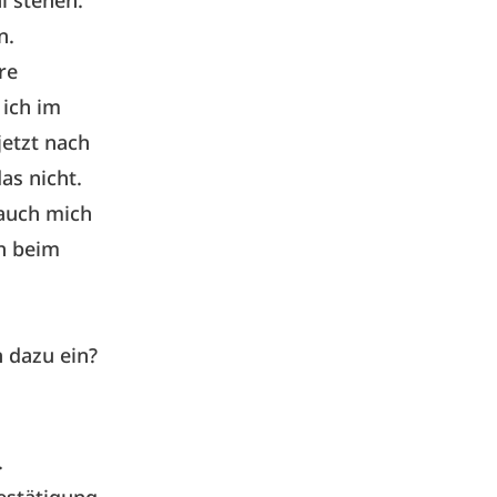
hl stehen.
n.
re
 ich im
jetzt nach
as nicht.
 auch mich
h beim
n dazu ein?
.