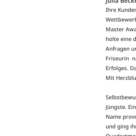
Julia Bec
Ihre Kunden
Wettbewerb
Master Awar
holte eine 
Anfragen un
Friseurin n
Erfolges. D
Mit Herzblu
Selbstbewus
Jüngste. Ei
Name provozi
und ging ih