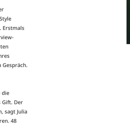
er
Style
. Erstmals
rview-
nten
hres
im Gespräch.
 die
 Gift. Der
, sagt Julia
ren. 48