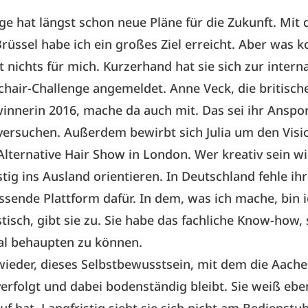
ige hat längst schon neue Pläne für die Zukunft. Mit
rüssel habe ich ein großes Ziel erreicht. Aber was 
st nichts für mich. Kurzerhand hat sie sich zur intern
chair-Challenge
angemeldet. Anne Veck, die britische
nnerin 2016, mache da auch mit. Das sei ihr Anspo
versuchen. Außerdem bewirbt sich Julia um den Visi
lternative Hair Show in London. Wer kreativ sein wi
istig ins Ausland orientieren. In Deutschland fehle i
ssende Plattform dafür. In dem, was ich mache, bin 
stisch, gibt sie zu. Sie habe das fachliche Know-how,
al behaupten zu können.
ieder, dieses Selbstbewusstsein, mit dem die Aache
 verfolgt und dabei bodenständig bleibt. Sie weiß ebe