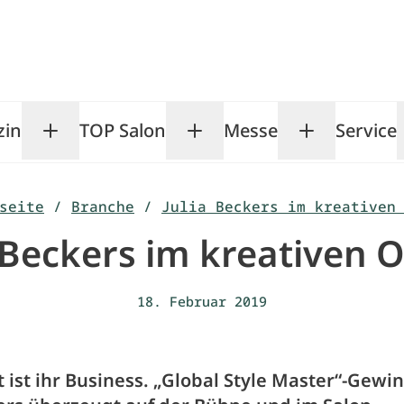
zin
TOP Salon
Messe
Service
Toggle Magazin submenu
Toggle TOP Salon subm
Toggle Me
seite
/
Branche
/
Julia Beckers im kreativen
a Beckers im kreativen 
18. Februar 2019
t ist ihr Business. „Global Style Master“-Gewi