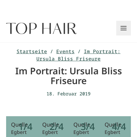
Zum
Inhalt
springen
Startseite
/
Events
/
Im Portrait:
Ursula Bliss Friseure
Im Portrait: Ursula Bliss
Friseure
18. Februar 2019
1/4
2/4
3/4
4/4
Quelle
Quelle
Quelle
Quelle
Egbert
Egbert
Egbert
Egbert