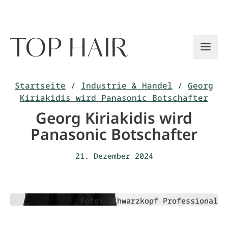
Zum
Inhalt
springen
Startseite
/
Industrie & Handel
/
Georg
Kiriakidis wird Panasonic Botschafter
Georg Kiriakidis wird
Panasonic Botschafter
21. Dezember 2024
Foto: Schwarzkopf Professional