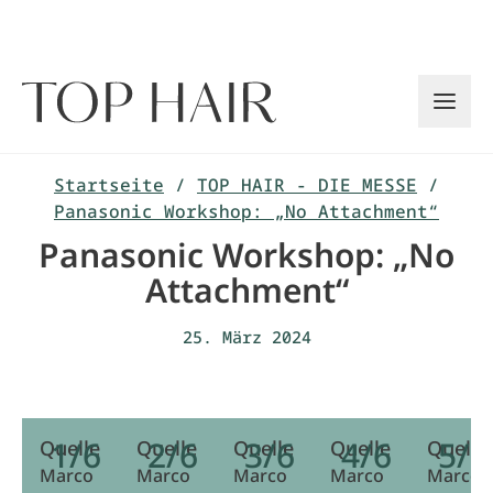
Zum
Inhalt
springen
Startseite
/
TOP HAIR - DIE MESSE
/
Panasonic Workshop: „No Attachment“
Panasonic Workshop: „No
Attachment“
25. März 2024
1/6
2/6
3/6
4/6
5/6
Quelle
Quelle
Quelle
Quelle
Quelle
Marco
Marco
Marco
Marco
Marco