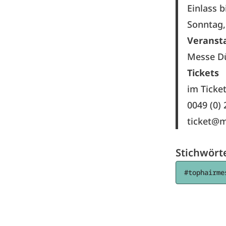
Einlass 
Sonntag, 
Veranst
Messe D
Tickets
im Ticke
0049 (0)
ticket@m
Stichwört
#tophairme