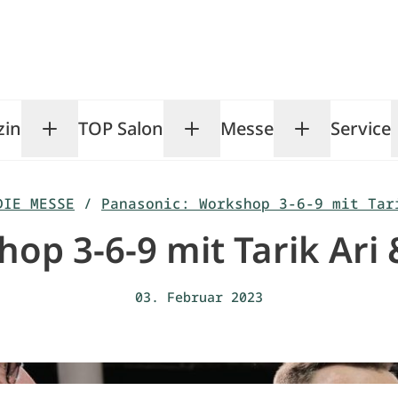
zin
TOP Salon
Messe
Service
Toggle Magazin submenu
Toggle TOP Salon subm
Toggle Me
DIE MESSE
/
Panasonic: Workshop 3-6-9 mit Tar
op 3-6-9 mit Tarik Ari 
03. Februar 2023