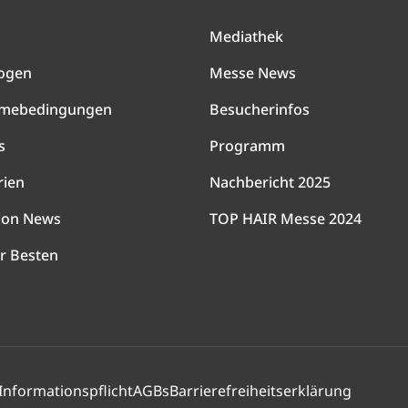
Mediathek
ogen
Messe News
hmebedingungen
Besucherinfos
s
Programm
rien
Nachbericht 2025
lon News
TOP HAIR Messe 2024
r Besten
Informationspflicht
AGBs
Barrierefreiheitserklärung