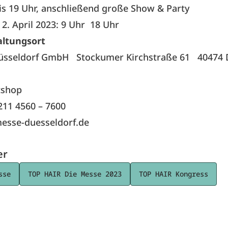
bis 19 Uhr, anschließend große Show & Party
2. April 2023: 9 Uhr
18 Uhr
altungsort
üsseldorf GmbH
Stockumer Kirchstraße 61 40474 D
tshop
 211 4560 – 7600
esse-duesseldorf.de
er
sse
TOP HAIR Die Messe 2023
TOP HAIR Kongress