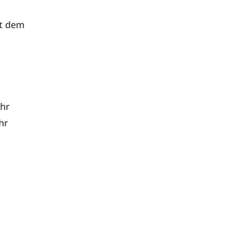
it dem
Uhr
hr