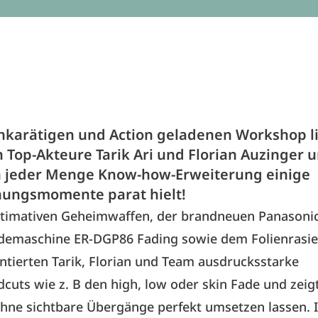
hkarätigen und Action geladenen Workshop l
n Top-Akteure Tarik Ari und Florian Auzinger 
 jeder Menge Know-how-Erweiterung einige
ungsmomente parat hielt!
ultimativen Geheimwaffen, der brandneuen Panasoni
demaschine ER-DGP86 Fading sowie dem Folienrasie
ntierten Tarik, Florian und Team ausdrucksstarke
cuts wie z. B den high, low oder skin Fade und zeig
ohne sichtbare Übergänge perfekt umsetzen lassen. 