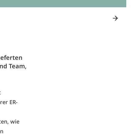
ieferten
und Team,
c
rer ER-
ten, wie
In