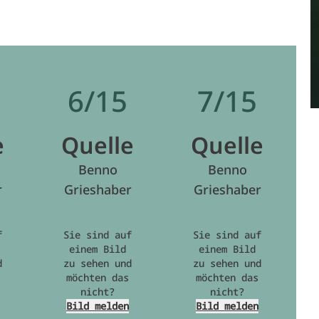
6/15
7/15
e
Quelle
Quelle
Benno
Benno
r
Grieshaber
Grieshaber
f
Sie sind auf
Sie sind auf
einem Bild
einem Bild
d
zu sehen und
zu sehen und
möchten das
möchten das
nicht?
nicht?
Bild melden
Bild melden