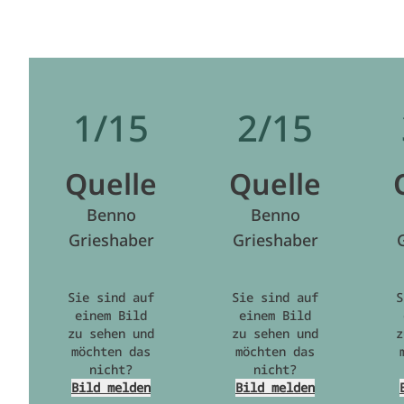
1/15
2/15
Quelle
Quelle
Benno
Benno
Grieshaber
Grieshaber
Sie sind auf
Sie sind auf
S
einem Bild
einem Bild
zu sehen und
zu sehen und
z
möchten das
möchten das
nicht?
nicht?
Bild melden
Bild melden