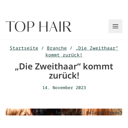
Zum
Inhalt
springen
Startseite
/
Branche
/
„Die Zweithaar“
kommt zurück!
„Die Zweithaar“ kommt
zurück!
14. November 2023
Symbolfoto: Melanie Fredel