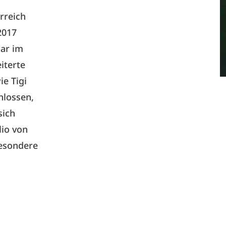
rreich
2017
ar im
iterte
e Tigi
hlossen,
sich
lio von
besondere