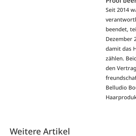
Proof bee
Seit 2014 w
verantwort
beendet, te
Dezember 
damit das 
zählen. Bei
den Vertrag
freundschaf
Belludio B
Haarproduk
Weitere Artikel