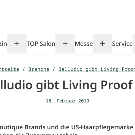
zin
TOP Salon
Messe
Service
Toggle Magazin submenu
Toggle TOP Salon subm
Toggle Me
rtseite
/
Branche
/
Belludio gibt Living Proo
lludio gibt Living Proof
18. Februar 2019
Boutique Brands und die US-Haarpflegemarke 