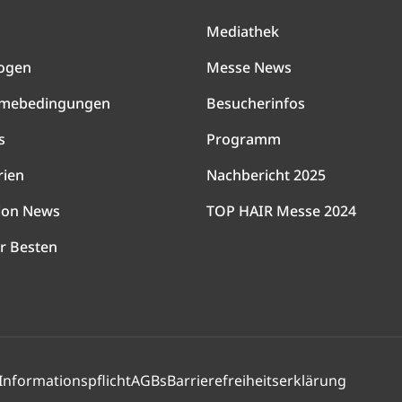
Mediathek
ogen
Messe News
hmebedingungen
Besucherinfos
s
Programm
rien
Nachbericht 2025
lon News
TOP HAIR Messe 2024
r Besten
Informationspflicht
AGBs
Barrierefreiheitserklärung