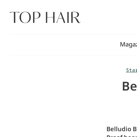
Zum
Inhalt
springen
Maga
Sta
Be
Belludio 